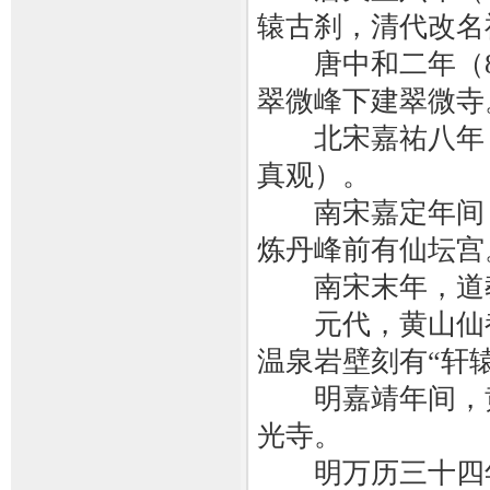
辕古刹，清代改名
唐中和二年（88
翠微峰下建翠微寺
北宋嘉祐八年（1
真观）。
南宋嘉定年间，
炼丹峰前有仙坛宫
南宋末年，道教
元代，黄山仙都
温泉岩壁刻有“轩
明嘉靖年间，黄
光寺。
明万历三十四年（