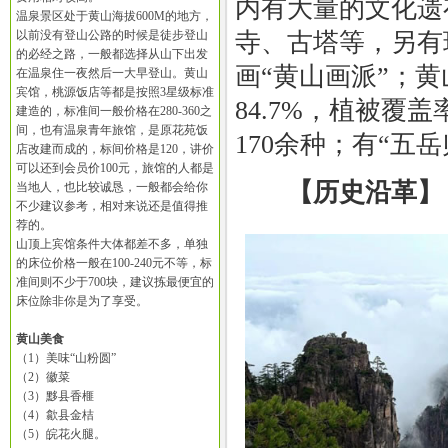
内有大量的文化遗
温泉景区处于黄山海拔600M的地方，
以前没有登山公路的时候是徒步登山
寺、古塔等，另有
的必经之路，一般都选择从山下出发
画“黄山画派”；
在温泉住一夜然后一大早登山。黄山
宾馆，桃源饭店等都是按照3星级标准
84.7%，植被覆盖
建造的，标准间一般价格在280-360之
间，也有温泉青年旅馆，是原花苑饭
170余种；有“五
店改建而成的，标间价格是120，讲价
可以还到会员价100元，旅馆的人都是
【历史沿革】
当地人，也比较诚恳，一般都会给你
不少建议参考，相对来说还是值得推
荐的。
山顶上宾馆条件大体都差不多，单独
的床位价格一般在100-240元不等，标
准间则不少于700块，建议拣最便宜的
床位除非你是为了享受。
黄山美食
（1）美味“山粉圆”
（2）徽菜
（3）黟县香榧
（4）歙县金桔
（5）皖花火腿。