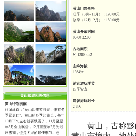
黄山门票价格
旺季（3月~11月）：190.00元
淡季（12月~2月）：150.00元
黄山开放时间
06:00-22:00
占地面积
约 1200 km2
主峰海拔
1864米
适宜游玩季节
四季皆宜
黄山旅游相关信息
建议游玩时长
黄山特别提醒
2-3天
旅游建议：“黄山四季皆胜景，惟有冬
季景更佳”。黄山的冬季比较长，每年
10月下旬左右就要飘雪了，11月至翌
黄山，古称黟山
年3月全山飘雪，12月至翌年2月为最
旺雪期，也是冬游的最佳季节。总