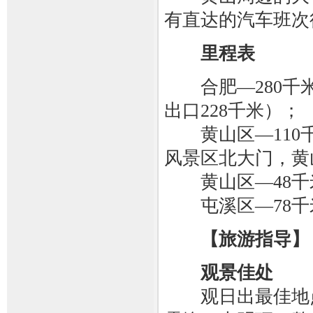
有直达的汽车班次
里程表
合肥—280千米
出口228千米）；
黄山区—110千
风景区北大门，黄
黄山区—48千
屯溪区—78千
【旅游指导】
观景佳处
观日出最佳地点