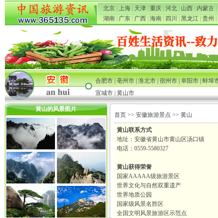
北京
|
上海
|
天津
|
重庆
|
河北
|
山西
|
内蒙古
|
湖南
|
广东
|
广西
|
海南
|
四川
|
黑龙江
|
贵州
|
合肥市
|
亳州市
|
淮北市
|
宿州市
|
阜阳市
|
蚌埠
宣城市
|
黄山市
黄山的风景图片
首页
>>
安徽旅游景点
>> 黄山
黄山联系方式
地址：安徽省黄山市黄山区汤口镇
电话：0559-5580327
黄山获得荣誉
国家AAAAA级旅游景区
世界文化与自然双重遗产
世界地质公园
国家级风景名胜区
全国文明风景旅游区示范点