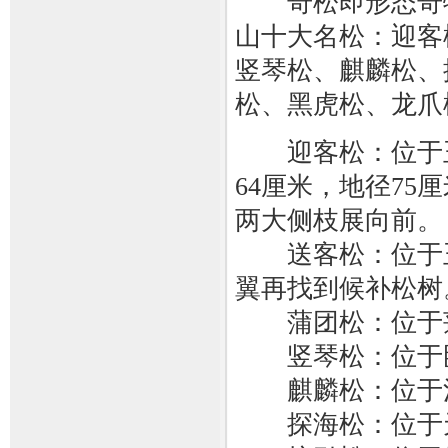
奇松即形态奇特
山十大名松：迎客
竖琴松、麒麟松、
松、黑虎松、龙爪
迎客松：位于玉
64厘米，地径75
两大侧枝展向前。
送客松：位于玉屏
翼再找到候补松树
蒲团松：位于
竖琴松：位于卧
麒麟松：位于
探海松：位于天