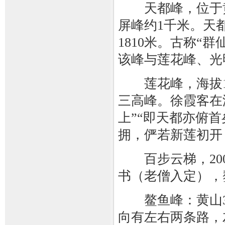
天都峰，位于黄
屏峰约1千米。天
1810米。古称“
该峰与莲花峰、光
莲花峰，海拔18
三高峰。徐霞客在
上”“即天都亦俯
拥，俨若新莲初开
百步云梯，200
书（老僧入定），
鳌鱼峰：黄山3
向有左右两条路，