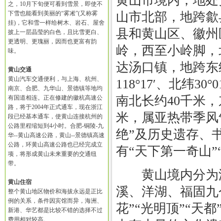
黄山市境内，地处
之，10月下旬便可看到雪景，即使不
下雪也能看到美丽的“雾凇”(又称雾
山市北部，地跨歙
挂)，它和雪一样给树木、岩石、屋舍
县和黄山区、徽州
披上一层晶莹的白色，且比雪更白、
更透明、更瑰丽，因而也更富有韵
岭，西至小岭脚，
味。
达汤口镇，地跨东经1
黄山交通
黄山汽车交通便利，与上海、杭州、
118°17′、北纬30°
南京、合肥、九华山、景德镇等地均
南北长约40千米，
有国道相连。正在修建的徽杭高速公
路，将于2004年正式通车，现在浙江
米，属亚热带季风
段已经基本通车，使黄山连接杭州的
公路里程缩短到4小时。合肥-铜陵-九
绝”及历史遗存、
华--黄山高速公路，黄山--景德镇高速
公路，环黄山高速公路也已经完成立
有“天下第一奇山”
项，将形成黄山未来重要的交通纽
带。
黄山境内分为温
黄山住宿
溪、洋湖、福固九
整个黄山地区物价和海拔永远是正比
例的关系，条件因宾馆而异，海洲、
花”“光明顶”“天
新港、华艺都是比较不错的选择不过
费用相对较高。