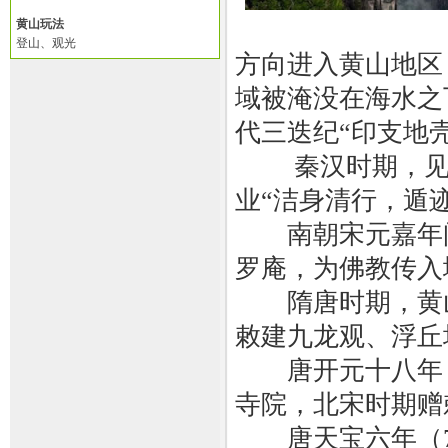
黄山玩法
登山、观光
方向进入黄山地区
域被淹没在海水之
代三迭纪“印支地
秦汉时期，见于
业“洁身清行，遁
南朝宋元嘉年间
罗庵，为佛教传入
隋唐时期，黄山
敕建九龙观、浮丘
唐开元十八年（7
寺院，北宋时期赠
唐天宝六年（74