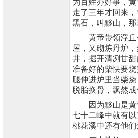
为百姓办好事，黄
走了三年才回来，
黑石，叫黟山，那
黄帝带领浮丘公
屋，又砌炼丹炉，
井，掘开清冽甘甜
准备好的柴快要烧
腿伸进炉里当柴烧
脱胎换骨，飘然成
因为黟山是黄帝
七十二峰中就有以
桃花溪中还有他们