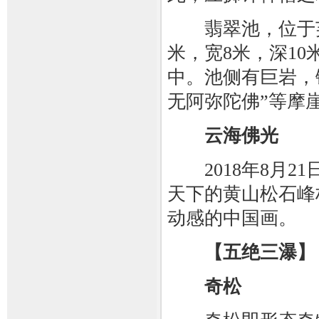
翡翠池，位于芙蓉
米，宽8米，深1
中。池侧有巨岩，镌
无阿弥陀佛”等摩
云海佛光
2018年8月2
天下的黄山松石峰
动感的中国画。
【五绝三瀑】
奇松