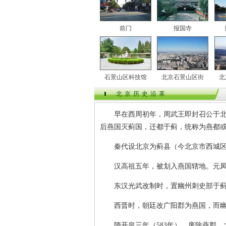
前门
报国寺
石景山区科技馆
北京石景山区街
北
北京历史沿革
早在西周初年，周武王即封召公于北京
后燕国灭蓟国，迁都于蓟，统称为燕都
秦代设北京为蓟县（今北京市西城区广
汉高祖五年，被划入燕国辖地。元凤元
东汉光武改制时，置幽州刺史部于蓟
西晋时，朝廷改广阳郡为燕国，而幽州
隋开皇三年（583年），废除燕郡。大