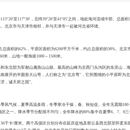
0′至117°30′，北纬39°28′至41°05′之间，地处海河流域中部。总
岛。北京市与天津市相邻，并与天津市一起被河北省环绕。
总面积的62%，平原区面积为6200平方千米，约占总面积的38%。北
0米，山地一般海拔1000～1500米。
东北部为军都山属燕山山脉。最高的山峰为京西门头沟区的东灵山，海拔
南展开的半圆形大山弯，人们称之为“北京弯”，它所围绕的小平原即为北
济，诚天府之国”。
气候，夏季高温多雨，冬季寒冷干燥，春、秋短促。全年无霜期180～20
的地区之一。降水季节分配很不均匀，全年降水的80%集中在夏季6、7、8三
36千卡/厘米。两个高值区分别分布在延庆盆地及密云县西北部至怀柔东部