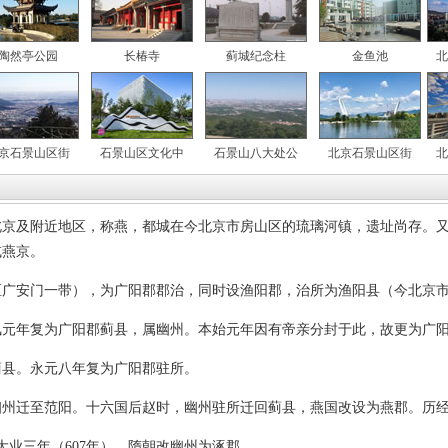
陶然亭公园
长椿寺
蓟城纪念柱
金鱼池
北
京石景山区街
石景山区文化中
石景山八大处公
北京石景山区街
北
及附近地区，称燕，都城在今北京市房山区的琉璃河镇，遗址尚存。又
或燕京。
安门一带），为广阳郡郡治，同时设渔阳郡，治所为渔阳县（今北京市
年复为广阳郡蓟县，属幽州。本始元年因有帝亲分封于此，故更为广阳
县。永元八年复为广阳郡驻所。
迁至范阳。十六国后赵时，幽州驻所迁回蓟县，燕国改设为燕郡。历经
业三年（607年），隋朝改幽州为涿郡。