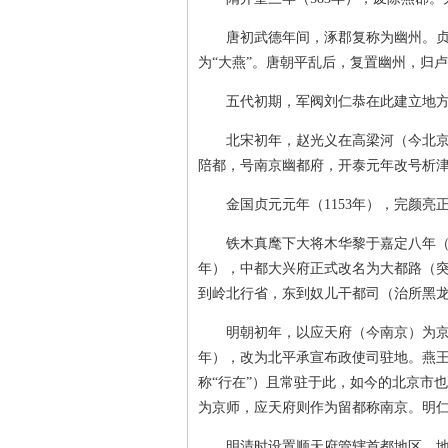
唐初武德年间，涿郡复称为幽州。贞观
为“大燕”。唐朝平乱后，复置幽州，归
五代初期，军阀刘仁恭在此建立地方
北宋初年，赵光义在高梁河（今北京市
陪都，号南京幽都府，开泰元年改号析
金国贞元元年（1153年），完颜亮
铁木真麾下大将木华黎于嘉定八年（12
年），中都大兴府正式改名为大都路（突厥
到岭北行省，东到奴儿干都司（治所黑
明朝初年，以应天府（今南京）为京师，
年），改为北平承宣布政使司驻地。燕王
称“行在”）且常驻于此，如今的北京市
为京师，应天府则作为留都称南京。明
明清时设置顺天府管辖首都地区，地