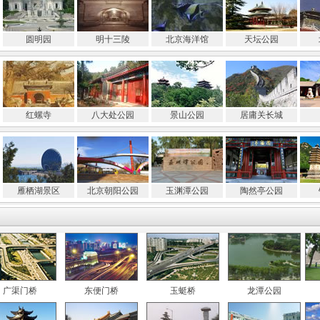
圆明园
明十三陵
北京海洋馆
天坛公园
红螺寺
八大处公园
景山公园
居庸关长城
雁栖湖景区
北京朝阳公园
玉渊潭公园
陶然亭公园
广渠门桥
东便门桥
玉蜓桥
龙潭公园