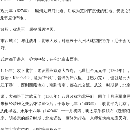
元年（627年），幽州划归河北道。后成为范阳节度使的驻地。安史之
卢龙节度使节制。
政权，称燕王，后被后唐消灭。
西城区）与辽战斗，北宋大败，对燕云十六州从此望眼欲穿；辽于会同元
津府。
正式建都于燕京，称为中都，在今北京市西南。
15年）攻下北京，遂设置燕京路大兴府。元世祖至元元年（1264年），
语：Khanbalik，意为“汗城”，音译为汗八里、甘巴力克），也就是
龙江下游），西到西藏地方，南到海南，都在此交流。从这一时期起，北
大都路于洪武元年（1368年）八月改称为北平府，同年十月应军事需要
朱棣经靖难之变后夺得皇位后，于永乐元年（1403年），改北平为北京，
也从此得名。永乐十八年（1420年）十一月初四，明太宗朱棣颁布《迁都
仁宗、明英宗的部分时期，北京还曾一度降为行在，京师复为南京应天府
位与北京市类似，但管辖面积不同。