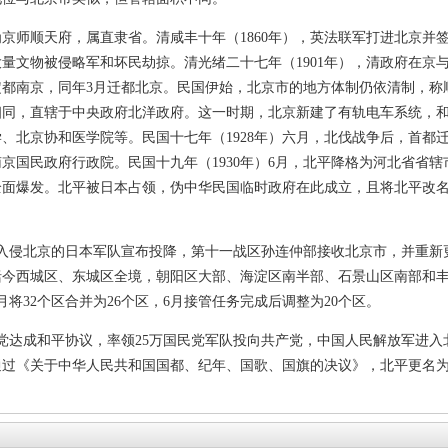
师顺天府，属直隶省。清咸丰十年（1860年），英法联军打进北京并
，大量文物被侵略军和坏民劫掠。清光绪二十七年（1901年），清政府在
国定都南京，同年3月迁都北京。民国伊始，北京市的地方体制仍依清制，称
相同，直辖于中央政府北洋政府。这一时期，北京新建了有轨电车系统，
、北京协和医学院等。民国十七年（1928年）六月，北伐战争后，首都
京国民政府行政院。民国十九年（1930年）6月，北平降格为河北省省辖
争全面爆发。北平被日本占领，伪中华民国临时政府在此成立，且将北平改
，入侵北京的日本军队宣布投降，第十一战区孙连仲部接收北京市，并重
今西城区、东城区全境，朝阳区大部、海淀区南半部、石景山区南部和丰台
月将32个区合并为26个区，6月接管任务完成后调整为20个区。
党达成和平协议，率领25万国民党军队投向共产党，中国人民解放军进入北平
过《关于中华人民共和国国都、纪年、国歌、国旗的决议》，北平更名为北京