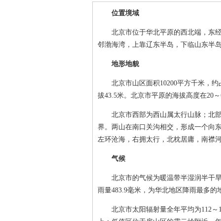
位置境域
北京市位于华北平原的西北端，东经115°2
邻渤海湾，上靠辽东半岛，下临山东半
地形地貌
北京市山区面积10200平方千米，约占
拔43.5米。北京市平原的海拔高度在20～6
北京市西部为西山属太行山脉；北部和
界。两山在南口关沟相交，形成一个向东
左环沧海，右拥太行，北枕居庸，南襟河
气候
北京市的气候为暖温带半湿润半干旱季风
雨量483.9毫米，为华北地区降雨最多
北京市太阳辐射量全年平均为112～1