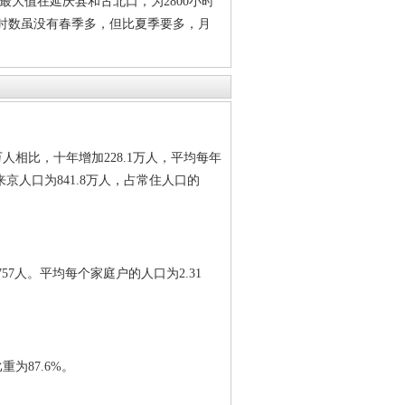
。最大值在延庆县和古北口，为2800小时
照时数虽没有春季多，但比夏季要多，月
万人相比，十年增加228.1万人，平均每年
市来京人口为841.8万人，占常住人口的
757人。平均每个家庭户的人口为2.31
为87.6%。