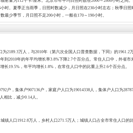
量为112千卡/厘米。北京市年平均日照时数在2000～2800小时之间
63小时。夏季正当雨季，日照时数减少，月日照在230小时左右；秋季日
时数最少季节，月日照不足200小时，一般在170～190小时。
2189.3万人，与2010年（第六次全国人口普查数据，下同）的1961.2
000年到2010年的年平均增长率3.8%下降2.7个百分点。常住人口中，外省
万人，增长19.5%，年平均增长1.8%，在常住人口中的比重上升2.6个百分点。
户，集体户907136户，家庭户人口为19014338人，集体户人口为2878
人相比，减少0.14人。
口1912.8万人，乡村人口271.5万人；城镇人口占全市常住人口的比重