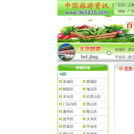
北京
|
上
湖南
|
广
东城区
|
西
平谷区
|
密
所辖区域
北京
16区
东城区
西城区
朝阳区
海淀区
丰台区
石景山区
门头沟区
房山区
通州区
顺义区
昌平区
大兴区
怀柔区
平谷区