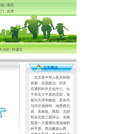
河南
|
湖北
澳门
|
台湾
大兴区
|
怀柔区
北京概况
北京是中华人民共和国
首都，全国政治、经济、
交通和科学文化中心。位
于华北大平原的北部，东
面与天津市毗连，其余均
与河北省相邻。地势西北
高、东南低。西部、北部
和东北部三面环山，东南
部是一片缓缓向渤海倾斜
的平原。西北毗临山西、