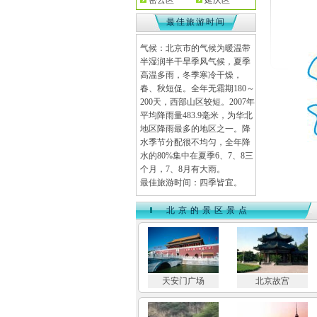
密云区
延庆区
最佳旅游时间
气候：北京市的气候为暖温带
半湿润半干旱季风气候，夏季
高温多雨，冬季寒冷干燥，
春、秋短促。全年无霜期180～
200天，西部山区较短。2007年
平均降雨量483.9毫米，为华北
地区降雨最多的地区之一。降
水季节分配很不均匀，全年降
水的80%集中在夏季6、7、8三
个月，7、8月有大雨。
最佳旅游时间：四季皆宜。
北京的景区景点
天安门广场
北京故宫