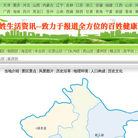
海
|
天津
|
重庆
|
河北
|
山西
|
内蒙古
|
辽宁
|
吉林
|
江苏
|
浙江
|
安徽
|
福建
|
江西
|
山东
|
东
|
广西
|
海南
|
四川
|
黑龙江
|
贵州
|
云南
|
西藏
|
陕西
|
甘肃
|
青海
|
宁夏
|
新疆
|
香港
|
城区
|
朝阳区
|
海淀区
|
丰台区
|
石景山区
|
门头沟区
|
房山区
|
通州区
|
顺义区
|
昌平区
|
云区
|
延庆区
当地介绍
|
景区景点
|
风景图片
|
历史沿革
|
地理环境
|
人口构成
|
历史文化