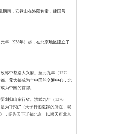
乱期间，安禄山在洛阳称帝，建国号
年（938年）起，在北京地区建立了
改称中都路大兴府。至元九年（1272
元大都。元大都成为全中国的交通中心，北
京成为中国的首都。
划归山东行省。洪武九年（1376
是为“行在”（天子行銮驻跸的所在，就
诏》，昭告天下迁都北京，以顺天府北京
。