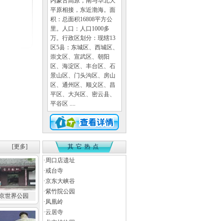
内蒙古高原，南与华北大
平原相接，东近渤海。面
积：总面积16808平方公
里。人口：人口1000多
万。行政区划分：现辖13
区5县：东城区、西城区、
崇文区、宣武区、朝阳
区、海淀区、丰台区、石
景山区、门头沟区、房山
区、通州区、顺义区、昌
平区、大兴区、密云县、
平谷区 ....
[更多]
其它热点
·
周口店遗址
·
戒台寺
·
京东大峡谷
·
紫竹院公园
京世界公园
·
凤凰岭
·
云居寺