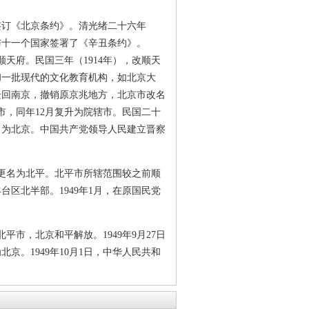
签订《北京条约》。清光绪二十六年
京与十一个国家签署了《辛丑条约》。
顺天府。民国三年（1914年），改顺天
和一批现代的文化教育机构，如北京大
迁回南京，撤销原京兆地方，北京市改名
市，同年12月复升为院辖市。民国二十
名为北京。中国共产党领导人民建立晋察
新更名为北平。北平市所辖范围较之前顺
区北半部。1949年1月，在原国民党
市，北京和平解放。1949年9月27日
。1949年10月1日，中华人民共和