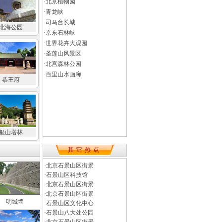
·
北京植物园
·
青龙峡
·
司马台长城
北海公园
·
京东石林峡
·
世界花卉大观园
·
圣莲山风景区
·
北宫森林公园
·
百里山水画廊
恭王府
银山塔林
其它热点
·
北京石景山区街景
·
石景山区科技馆
·
北京石景山区街景
·
北京石景山区街景
明城墙
·
石景山区文化中心
·
石景山八大处公园