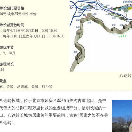
岭长城门票价格
40元 淡季35元 学生半价
岭长城开放时间
每年4月1日至10月31日，6:30-16:30
每年11月1日至次年3月31日，7:30-16:00
游玩季节
、9、10月
游玩时长
小时
八达岭
景点
石、关隘、岔道城、关城、战台等
岭长城，位于北京市延庆区军都山关沟古道北口。是中
代伟大的防御工程万里长城的重要组成部分，是明长城的一
口。八达岭长城为居庸关的重要前哨，古称“居庸之险不在关
八达岭”。