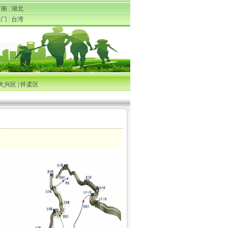
河南
|
湖北
澳门
|
台湾
大兴区
|
怀柔区