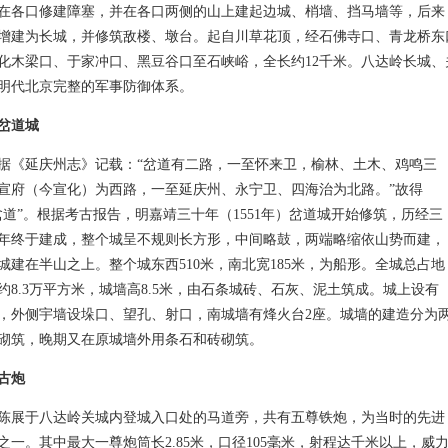
在各口修建障塞，并在各口两侧的山上建起边城、梢墙、挡马墙等，后来
增建为长城，并修筑敌楼、墩台。起自川草花顶，经石佛寺口、青龙桥东
化木梁口、于家冲口、黑豆谷口至石峡峪，全长约12千米。八达岭长城
明代北京完整的军事防御体系。
岔道城
延庆州志》记载：“岔道有二路，一至怀来卫，榆林、土木、鸡鸣三
宣府（今宣化）为西路，一至延庆州、永宁卫、四海治为北路。”故得
岔道”。根据考古报告，明嘉靖三十年（1551年）岔道城开始修筑，历经三
年终于建成，整个城呈不规则长方形，中间略鼓，两端略缩依山势而建，
城建在半山之上。整个城东西510米，南北宽185米，为船形。全城总占地
约8.3万平方米，城墙高8.5米，由石条城砖、石灰、泥土筑成。城上设有
，外侧宇墙设垛口、望孔、射口，南城墙有烽火台2座。城墙的建造分为
砌筑，晚期又在原城墙外用条石和砖砌筑。
古炮
于八达岭关城内登城入口处的马道旁，共有五尊铁炮，为当时的先进
之一。其中最大一尊炮筒长2.85米，口径105毫米，射程达千米以上，威