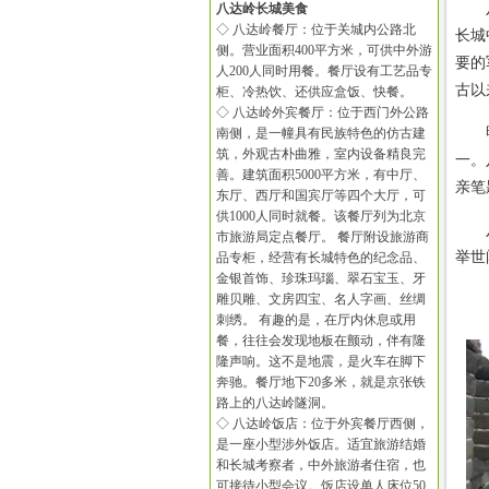
八达
八达岭长城美食
◇ 八达岭餐厅：位于关城内公路北
长城
侧。营业面积400平方米，可供中外游
要的
人200人同时用餐。餐厅设有工艺品专
古以
柜、冷热饮、还供应盒饭、快餐。
◇ 八达岭外宾餐厅：位于西门外公路
明长
南侧，是一幢具有民族特色的仿古建
筑，外观古朴曲雅，室内设备精良完
一。
善。建筑面积5000平方米，有中厅、
亲笔
东厅、西厅和国宾厅等四个大厅，可
供1000人同时就餐。该餐厅列为北京
八达
市旅游局定点餐厅。 餐厅附设旅游商
举世
品专柜，经营有长城特色的纪念品、
金银首饰、珍珠玛瑙、翠石宝玉、牙
雕贝雕、文房四宝、名人字画、丝绸
刺绣。 有趣的是，在厅内休息或用
餐，往往会发现地板在颤动，伴有隆
隆声响。这不是地震，是火车在脚下
奔驰。餐厅地下20多米，就是京张铁
路上的八达岭隧洞。
◇ 八达岭饭店：位于外宾餐厅西侧，
是一座小型涉外饭店。适宜旅游结婚
和长城考察者，中外旅游者住宿，也
可接待小型会议。饭店设单人床位50