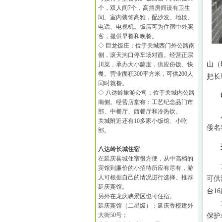
个，双人间7个，高挡房间设有卫生
间。室内装饰高雅，配沙发、地毯、
电话、电视机。饭店可为住宿中外宾
客，提供早餐和晚餐。
◇ 巨龙饭庄：位于关城西门外公路南
侧，滚天沟口停车场对面。经营正宗
山（
川菜，承办大小筵度，供应份饭、快
餐。营业面积300平方米，可供200人
把长
同时就餐。
◇ 八达岭旅游公司：位于关城内公路
南侧。经营店堂有：工艺纪念品门市
部、中餐厅、西餐厅和冷热饮。
八达
关城附近还有10多家小饭馆、小吃
倭名
部。
八达岭长城住宿
在延庆县城住宿很方便，从中高档的
19
宾馆到廉价的小招待所应有尽有，游
人可根据自己的情况进行选择。推荐
可供
延庆宾馆。
台1
另外在龙庆峡景区也可住宿。
19
延庆宾馆（二星级）：延庆香橙建外
大街50号；
保护