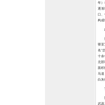
年）
逐渐
口、
构成
据《
驿至
名“
十余
北部
面积
马道
白灰
陈展
武器