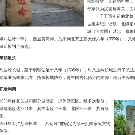
崇墉峻壁，非轻功可举…
专家认为汉置居庸关，关
一千五百年前的北魏，
世祖本纪》记载，北魏拓
城（今大同）以北，修筑
即八达岭一带），西至黄河岸。后来到北齐王朝天保六年（555年），又
城延长到了海边。
明朝重筑
岭长城，建于明朝弘治十八年（1505年），对八达岭长城进行了长达八
将戚继光调来北方，指挥长城防务，是中国古代伟大的防御工程万里长城
开发利用
53年修复关城和部分城墙后，辟为游览区。经多次整修，
游览地段达3741米，其中南段1176米、北段2565米，共有敌
6座。
61年3月“万里长城——八达岭”被确定为第一批国家级文物
单位。