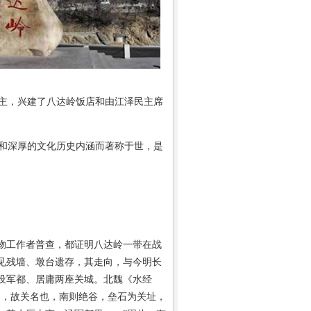
主，兴建了八达岭饭店和由江泽民主席
和深厚的文化历史内涵而著称于世，是
工作者普查，都证明八达岭一带在战
见残墙、墩台遗存，其走向，与今明长
设军都、居庸两座关城。北魏《水经
界，故关名也，南则绝谷，垒石为关址，