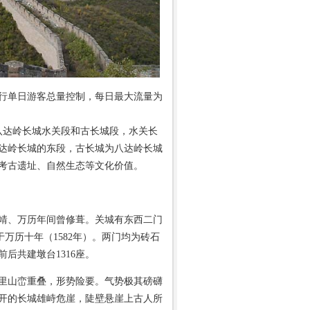
试行单日游客总量控制，每日最大流量为
八达岭长城水关段和古长城段，水关长
达岭长城的东段，古长城为八达岭长城
考古遗址、自然生态等文化价值。
靖、万历年间曾修葺。关城有东西二门
于万历十年（1582年）。两门均为砖石
后共建墩台1316座。
里山峦重叠，形势险要。气势极其磅礴
开的长城雄峙危崖，陡壁悬崖上古人所