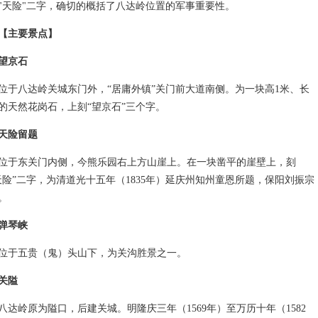
"天险"二字，确切的概括了八达岭位置的军事重要性。
【主要景点】
望京石
八达岭关城东门外，“居庸外镇”关门前大道南侧。为一块高1米、长
米的天然花岗石，上刻“望京石”三个字。
天险留题
东关门内侧，今熊乐园右上方山崖上。在一块凿平的崖壁上，刻
天险”二字，为清道光十五年（1835年）延庆州知州童恩所题，保阳刘振宗
。
弹琴峡
五贵（鬼）头山下，为关沟胜景之一。
关隘
岭原为隘口，后建关城。明隆庆三年（1569年）至万历十年（1582