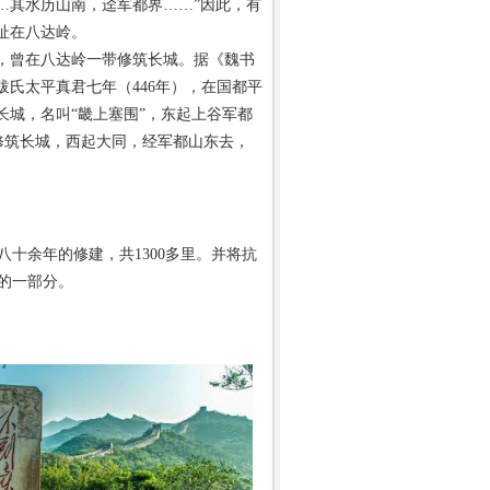
…其水历山南，迳军都界……”因此，有
址在八达岭。
曾在八达岭一带修筑长城。据《魏书
跋氏太平真君七年（446年），在国都平
长城，名叫“畿上塞围”，东起上谷军都
修筑长城，西起大同，经军都山东去，
十余年的修建，共1300多里。并将抗
的一部分。