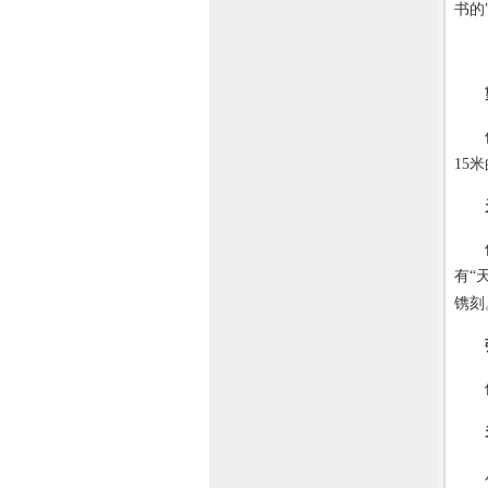
书的
位于
15
位于
有“
镌刻
位于
八达