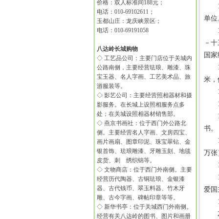
价格：双人标准间188元；
19
电话：010-69102611；
单位
玉都山庄：龙庆峡景区；
电话：010-69191058
19
－十
八达岭长城购物
国家
◇ 工艺品公司：主要门店位于关城内
19
公路南侧，主要经营珐琅、雕漆、珠
宝玉器、名人字画、工艺美术品、旅
米，
游服装等。
19
◇ 影艺公司：主要经营照相器材和摄
19
影服务。在长城上设照相服务点多
处；在关城设照相器材销售部。
19
◇ 燕京书画社：位于西门外公路北
书。
侧。主要经营名人字画、文房四宝、
19
画片画扇、图章印泥、珠宝翠钻、金
银首饰、珐琅雕漆、牙雕玉刻、地毯
万张
皮货、刺 绣织锦等。
19
◇ 文物商店：位于西门外南侧。主要
19
经营历代陶器、古铜珐琅、金银漆
器、古代钱币、翠玉料器、竹木牙
爱国
雕、古今字画、碑帖印章等等。
19
◇ 新华书亭：位于关城西门外南侧。
20
经营有关八达岭的图书、图片和画册