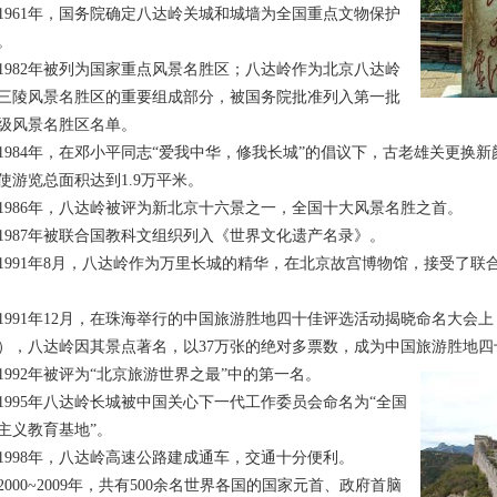
61年，国务院确定八达岭关城和城墙为全国重点文物保护
。
82年被列为国家重点风景名胜区；八达岭作为北京八达岭
三陵风景名胜区的重要组成部分，被国务院批准列入第一批
级风景名胜区名单。
84年，在邓小平同志“爱我中华，修我长城”的倡议下，古老雄关更换新颜，
使游览总面积达到1.9万平米。
86年，八达岭被评为新北京十六景之一，全国十大风景名胜之首。
87年被联合国教科文组织列入《世界文化遗产名录》。
91年8月，八达岭作为万里长城的精华，在北京故宫博物馆，接受了联
91年12月，在珠海举行的中国旅游胜地四十佳评选活动揭晓命名大会上（
），八达岭因其景点著名，以37万张的绝对多票数，成为中国旅游胜地四
92年被评为“北京旅游世界之最”中的第一名。
95年八达岭长城被中国关心下一代工作委员会命名为“全国
主义教育基地”。
98年，八达岭高速公路建成通车，交通十分便利。
00~2009年，共有500余名世界各国的国家元首、政府首脑