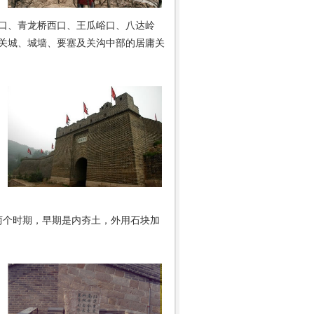
口、青龙桥西口、王瓜峪口、八达岭
、关城、城墙、要塞及关沟中部的居庸关
两个时期，早期是内夯土，外用石块加
力