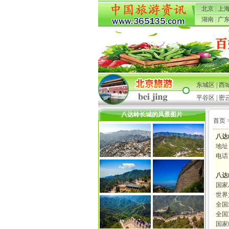
北京
|
上
湖南
|
广
东城区
|
西
平谷区
|
密
八达岭长城的风景图片
首页 
八达
地址
电话：
八达
国家
世界
全国
全国
国家