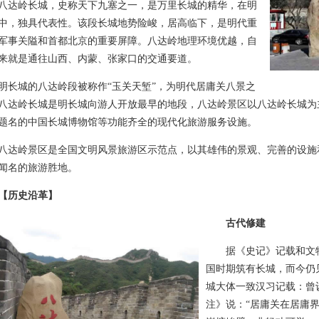
岭长城，史称天下九塞之一，是万里长城的精华，在明
中，独具代表性。该段长城地势险峻，居高临下，是明代重
军事关隘和首都北京的重要屏障。八达岭地理环境优越，自
来就是通往山西、内蒙、张家口的交通要道。
城的八达岭段被称作“玉关天堑”，为明代居庸关八景之
八达岭长城是明长城向游人开放最早的地段，八达岭景区以八达岭长城为
题名的中国长城博物馆等功能齐全的现代化旅游服务设施。
岭景区是全国文明风景旅游区示范点，以其雄伟的景观、完善的设施
闻名的旅游胜地。
【历史沿革】
古代修建
据《史记》记载和文物
国时期筑有长城，而今仍
城大体一致汉习记载：曾
注》说：“居庸关在居庸