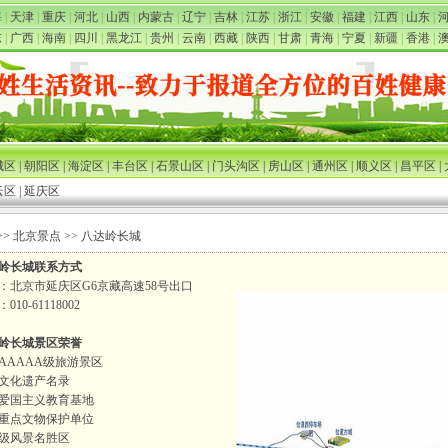
海
|
天津
|
重庆
|
河北
|
山西
|
内蒙古
|
辽宁
|
吉林
|
江苏
|
浙江
|
安徽
|
福建
|
江西
|
山东
|
东
|
广西
|
海南
|
四川
|
黑龙江
|
贵州
|
云南
|
西藏
|
陕西
|
甘肃
|
青海
|
宁夏
|
新疆
|
香港
|
城区
|
朝阳区
|
海淀区
|
丰台区
|
石景山区
|
门头沟区
|
房山区
|
通州区
|
顺义区
|
昌平区
|
云区
|
延庆区
>> 北京景点 >> 八达岭长城
岭长城联系方式
：北京市延庆区G6京藏高速58号出口
010-61118002
岭长城景区荣誉
AAAAA级旅游景区
文化遗产名录
爱国主义教育基地
重点文物保护单位
级风景名胜区