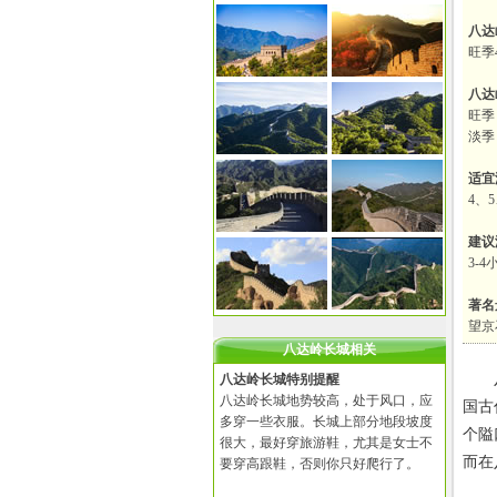
八达
旺季
八达
旺季：
淡季：
适宜
4、5
建议
3-4
著名
望京
八达岭长城相关
八达
八达岭长城特别提醒
八达岭长城地势较高，处于风口，应
国古
多穿一些衣服。长城上部分地段坡度
个隘
很大，最好穿旅游鞋，尤其是女士不
而在
要穿高跟鞋，否则你只好爬行了。