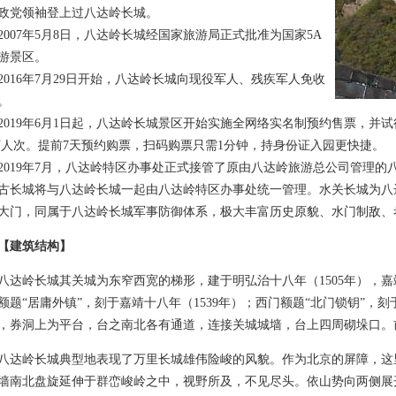
政党领袖登上过八达岭长城。
07年5月8日，八达岭长城经国家旅游局正式批准为国家5A
游景区。
16年7月29日开始，八达岭长城向现役军人、残疾军人免收
。
19年6月1日起，八达岭长城景区开始实施全网络实名制预约售票，并
5万人次。提前7天预约购票，扫码购票只需1分钟，持身份证入园更快捷。
19年7月，八达岭特区办事处正式接管了原由八达岭旅游总公司管理的
古长城将与八达岭长城一起由八达岭特区办事处统一管理。水关长城为八
大门，同属于八达岭长城军事防御体系，极大丰富历史原貌、水门制敌、
【建筑结构】
岭长城其关城为东窄西宽的梯形，建于明弘治十八年（1505年），嘉
额题“居庸外镇”，刻于嘉靖十八年（1539年）；西门额题“北门锁钥”，刻
，券洞上为平台，台之南北各有通道，连接关城城墙，台上四周砌垛口。前
岭长城典型地表现了万里长城雄伟险峻的风貌。作为北京的屏障，这
墙南北盘旋延伸于群峦峻岭之中，视野所及，不见尽头。依山势向两侧展