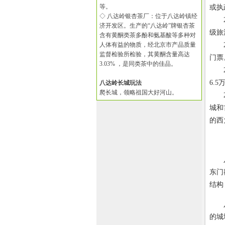
等。
或执
◇ 八达岭银杏茶厂：位于八达岭镇经
20
济开发区。生产的“八达岭”牌银杏茶
级旅
含有黄酮类茶多酚和氨基酸等多种对
人体有益的物质，经北京市产品质量
20
监督检验所检验，其黄酮含量高达
门票
3.03% ，是同类茶中的佳品。
20
6.
八达岭长城玩法
爬长城，领略祖国大好河山。
20
城和
的西
八达
东门
结构
八达
的城