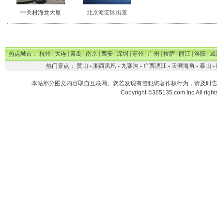
中关村海龙大厦
北京海淀区街景
热点城市：
杭州
|
大连
|
青岛
|
南京
|
西安
|
深圳
|
苏州
|
广州
|
拉萨
|
丽江
|
洛阳
|
威
热门景点：
黄山
-
湘西凤凰
-
九寨沟
-
广西漓江
-
天涯海角
-
泰山
-
本站部分图文内容取自互联网。您若发现有侵犯您著作权行为，请及时
Copyright ©365135.com Inc.All ri