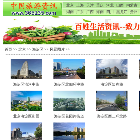
北京
|
上海
|
天津
|
重庆
|
河北
|
山西
|
内蒙古
|
湖南
|
广东
|
广西
|
海南
|
四川
|
黑龙江
|
贵州
|
首页
>>
北京
>>
海淀区
>>
风景图片
>>
海淀区清河中街
海淀区北四环中路
海淀区知春路
北京海淀区街景
海淀区花园路街道
海淀区西三环北路