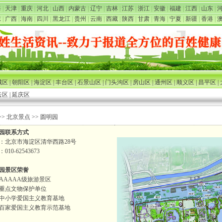
海
|
天津
|
重庆
|
河北
|
山西
|
内蒙古
|
辽宁
|
吉林
|
江苏
|
浙江
|
安徽
|
福建
|
江西
|
山东
|
东
|
广西
|
海南
|
四川
|
黑龙江
|
贵州
|
云南
|
西藏
|
陕西
|
甘肃
|
青海
|
宁夏
|
新疆
|
香港
|
城区
|
朝阳区
|
海淀区
|
丰台区
|
石景山区
|
门头沟区
|
房山区
|
通州区
|
顺义区
|
昌平区
|
云区
|
延庆区
>> 北京景点 >> 圆明园
园联系方式
：北京市海淀区清华西路28号
010-62543673
园景区荣誉
AAAAA级旅游景区
重点文物保护单位
中小学爱国主义教育基地
百家爱国主义教育示范基地