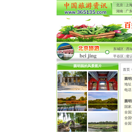
北京
|
上
湖南
|
广
东城区
|
西
平谷区
|
密
圆明园的风景图片
首页 
圆明
地址
电话：
圆明
国家
全国
全国
全国