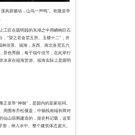
，溪风群籁动，山鸟一声鸣”。乾隆皇帝
。
让工匠在圆明园的东湖之中用嶙峋巨石
台，“望之若金堂五所。玉楼十二”，并
处园林佳景。福海，东西、南北各宽五六
阔，景色秀丽，每于端午佳节，在此举行
坐冰床在福海赏游。福海实际上是圆明
正皇帝“神御”，是园内的皇家祖祠。
。周围有乔松偃盖，中轴线南端有两对
的仙山琼阁建造的，据史料记载，这里
”字形，伸入水中。整个建筑体态庞大。