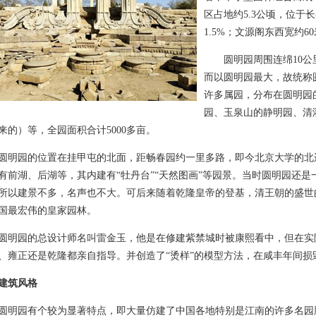
区占地约5.3公顷，位于
1.5%；文源阁东西宽约6
圆明园周围连绵10公
而以圆明园最大，故统称
许多属园，分布在圆明园
园、玉泉山的静明园、清
来的）等，全园面积合计5000多亩。
园的位置在挂甲屯的北面，距畅春园约一里多路，即今北京大学的北
有前湖、后湖等，其内建有“牡丹台”“天然图画”等园景。当时圆明园还
所以建景不多，名声也不大。可后来随着乾隆皇帝的登基，清王朝的盛世
国最宏伟的皇家园林。
园的总设计师名叫雷金玉，他是在修建紫禁城时被康熙看中，但在实
、雍正还是乾隆都亲自指导。并创造了“烫样”的模型方法，在咸丰年间损
建筑风格
园有个较为显著特点，即大量仿建了中国各地特别是江南的许多名园