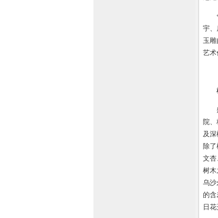
舍卫
宇、
玉雕
艺术
盛时
院、
及深
除了
文杏
树木
乌沙
的含
日花