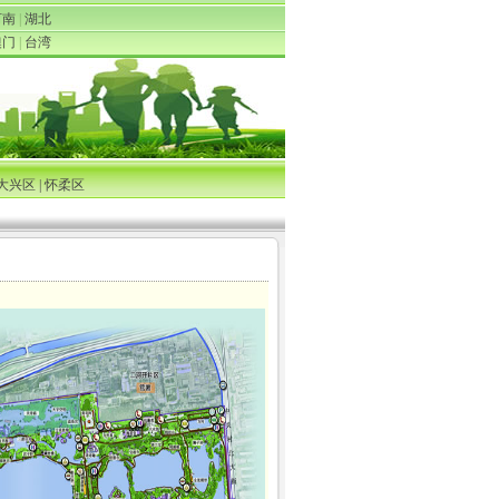
河南
|
湖北
澳门
|
台湾
大兴区
|
怀柔区