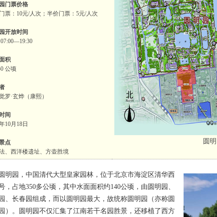
园门票价格
门票：10元/人次；半价门票：5元/人次
园开放时间
07:00—19:30
面积
50 公顷
者
觉罗·玄烨（康熙）
时间
0年10月18日
圆明
景点
法、西洋楼遗址、方壶胜境
园，中国清代大型皇家园林，位于北京市海淀区清华西
8号，占地350多公顷，其中水面面积约140公顷，由圆明园、
园、长春园组成，而以圆明园最大，故统称圆明园（亦称圆
园）。圆明园不仅汇集了江南若干名园胜景，还移植了西方