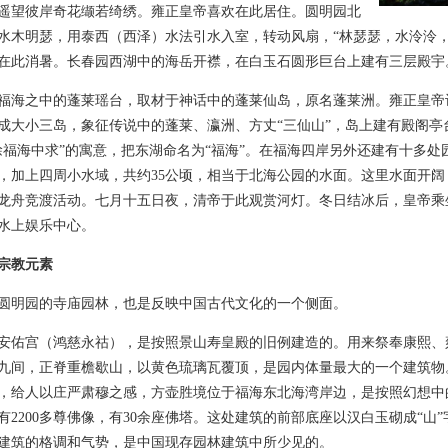
遥望彼岸奇花缬若绮绣。雍正皇帝喜欢在此居住。圆明园北
水木明瑟，用泰西（西泽）水法引水入室，转动风扇，“林瑟瑟，水泠泠
在此消暑。长春园西湖中的海岳开襟，在白玉石圆形巨台上建有三层殿宇
之中的蓬莱瑶台，取材于神话中的蓬莱仙岛，原名蓬莱洲。雍正皇帝
成大小三岛，象征传说中的蓬莱、瀛洲、方丈“三仙山”，岛上建有殿阁亭
徐福海中求”的寓意，把东湖命名为“福海”。在福海四岸另外还建有十多
，加上四周小水域，共约35公顷，相当于北海公园的水面。这里水面开
龙舟竞渡活动。七月十五日夜，清帝于此观赏河灯。冬日结冰后，皇帝乘
水上娱乐中心。
宗教元素
园的寺庙园林，也是反映中国古代文化的一个侧面。
宫（鸿慈永祜），是按照景山寿皇殿的旧例建造的。用来祭奉康熙、雍
九间，正脊重檐歇山，以黄色琉璃瓦覆顶，是园内体量最大的一个建筑物
，给人以庄严肃穆之感，方壶胜境位于福海东北海湾岸边，是按照幻想中
有2200多尊佛像，有30余座佛塔。这处建筑的前部底座以汉白玉砌成“山
建筑的格调和气势，是中国现存园林建筑中所少见的。