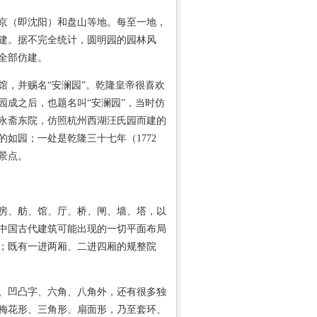
京（即沈阳）和盘山等地。每至一地，
建。据不完全统计，圆明园的园林风
全部仿建。
馆，并赐名“安澜园”。乾隆皇帝很喜欢
园成之后，也题名叫“安澜园”，当时仿
思永斋东院，仿照杭州西湖汪氏园而建的
的如园；一处是乾隆三十七年（1772
景点。
房、舫、馆、厅、桥、闸、墙、塔，以
中国古代建筑可能出现的一切平面布局
；既有一进两厢、二进四厢的规整院
、凹凸字、六角、八角外，还有很多独
梅花形、三角形、扇面形，乃至套环、