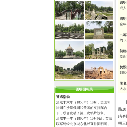
圆明
成人
圆明
全年 
占地
约 3
初建
爱新
焚毁
186
著名
大水
圆明园相关
遭遇浩劫
圆明
清咸丰六年（1856年）10月，英国和
法国在沙皇俄国和美国的支持配合
路2
下，联合发动了第二次鸦片战争。
绮春
清咸丰十年（1860年）10月6日，英法
明三
联军绕经北京城东北郊直扑圆明园，