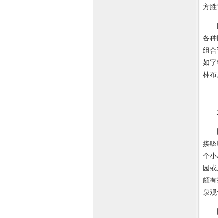
方胜
圆明
各种
组合
如字
林布
圆明
接吸
个小
园或
颇有
泉观
圆明