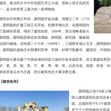
建筑，集当时古今中外造园艺术之大成。堪称人类文化的宝
一，是当时世界上最大的一座博物馆。
末年和雍正年间，圆明园开始兴建。清雍正二年（1724
，圆明园的扩建工程正式开始。乾隆帝继位后，在圆明园内
了园林的景观，增添了建筑组群。1860年，英法侵略者纵火
圆明园，圆明园及附近的清漪园、静明园、静宜园、畅春园
淀镇均被烧。清光绪二十六年（1900年），八国联军侵占北京，圆明园
，圆明园的遗物又长期遭到官僚、军阀、奸商巧取豪夺。建国后，中国政
园大量仿建了中国各地特别是江南的许多名园胜景，其主要建筑类型
轩、斋、房、舫、馆、厅、桥、闸、墙、塔，以及寺庙、道观、村居、街
林造景多以水为主题，部分建筑包含大量宗教元素。
【建筑格局】
圆明园占地350多公顷
陆上建筑面积比故宫还多
园，总面积等于8.5个紫
若干个小型园林组合而成，