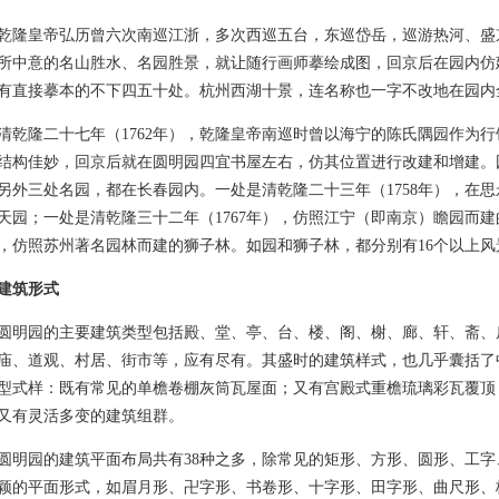
皇帝弘历曾六次南巡江浙，多次西巡五台，东巡岱岳，巡游热河、盛
所中意的名山胜水、名园胜景，就让随行画师摹绘成图，回京后在园内仿
有直接摹本的不下四五十处。杭州西湖十景，连名称也一字不改地在园内
隆二十七年（1762年），乾隆皇帝南巡时曾以海宁的陈氏隅园作为行
结构佳妙，回京后就在圆明园四宜书屋左右，仿其位置进行改建和增建。
另外三处名园，都在长春园内。一处是清乾隆二十三年（1758年），在
天园；一处是清乾隆三十二年（1767年），仿照江宁（即南京）瞻园而建
，仿照苏州著名园林而建的狮子林。如园和狮子林，都分别有16个以上风
建筑形式
园的主要建筑类型包括殿、堂、亭、台、楼、阁、榭、廊、轩、斋、
庙、道观、村居、街市等，应有尽有。其盛时的建筑样式，也几乎囊括了
型式样：既有常见的单檐卷棚灰筒瓦屋面；又有宫殿式重檐琉璃彩瓦覆顶
又有灵活多变的建筑组群。
园的建筑平面布局共有38种之多，除常见的矩形、方形、圆形、工字
颖的平面形式，如眉月形、卍字形、书卷形、十字形、田字形、曲尺形、