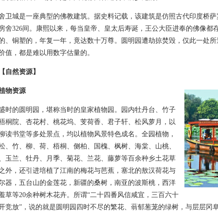
城是一座典型的佛教建筑。据史料记载，该建筑是仿照古代印度桥萨
房舍326间。康熙以来，每当皇帝、皇太后寿诞，王公大臣进奉的佛像都
的、铜塑的，年复一年，竟达数十万尊。圆明园遭劫掠焚毁，仅此一处所
价值，都是难以用数字估量的。
【自然资源】
植物资源
的圆明园，堪称当时的皇家植物园。园内牡丹台、竹子
梧桐院、杏花村、桃花坞、芰荷香、君子轩、松风萝月，以
柳读书堂等多处景点，均以植物风景特色成名。全园植物，
松、竹、柳、荷、梧桐、侧柏、国槐、枫树、海棠、山桃、
、玉兰、牡丹、月季、菊花、兰花、藤萝等百余种乡土花草
之外，还引进培植了江南的梅花与芭蕉，塞北的敖汉荷花与
尔器，五台山的金莲花，新疆的桑树，南亚的波斯桃，西洋
羞草等20余种树木花卉。所谓“二十四番风信咸宜，三百六十
开竞放”，说的就是圆明园四时不尽的繁花、蓊郁葱茏的绿树，与层层冈