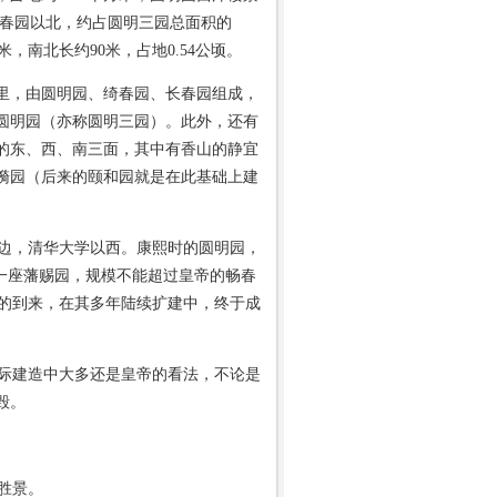
长春园以北，约占圆明三园总面积的
0米，南北长约90米，占地0.54公顷。
里，由圆明园、绮春园、长春园组成，
圆明园（亦称圆明三园）。此外，还有
的东、西、南三面，其中有香山的静宜
漪园（后来的颐和园就是在此基础上建
边，清华大学以西。康熙时的圆明园，
是一座藩赐园，规模不能超过皇帝的畅春
的到来，在其多年陆续扩建中，终于成
际建造中大多还是皇帝的看法，不论是
毁。
胜景。