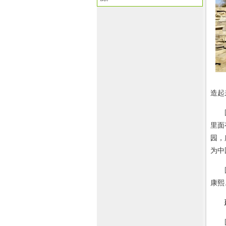
造起
圆明
里面
园，
为中
圆明
康熙
圆明