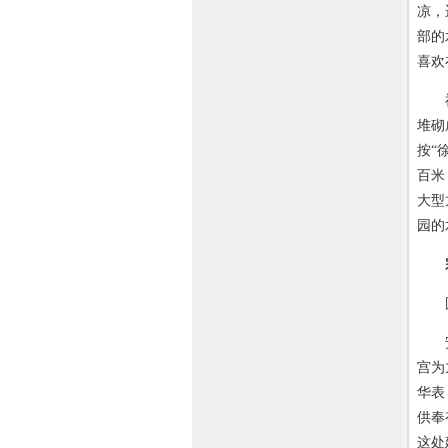
凉，
部的
喜欢
福海
堆砌
按“
百米
大型
园的
圆明
安佑
宫为
华表
供奉
这处