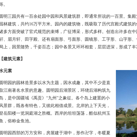
等。
三园共有一百余处园中园和风景建筑群，即通常所说的一百景。集殿
园林建筑，共约16万平方米。园内的建筑物，既吸取了历代宫殿式建筑
诸多方面突破了官式规范的束缚，广征博采，形式多样。创造出许多在中
轩、眉月轩、田字殿、还有扇面形、弓面形、圆镜形、工字形、山字形、
局上，因景随势，千姿百态；园中各景又环环相套，层层进深，形成了丰
【建筑元素】
水元素
园的园林造景多以水为主题，因水成趣，其中不少是直
取江南著名水景的意趣。圆明园后湖景区，环绕后湖构筑九
岛，是中国疆域《禹贡》“九州”之象征。各个岛上建置的小
风景群，既各有特色，又彼此相借成景。北岸的上下天光，
登岳阳楼一览洞庭湖之胜概。西岸的坦坦荡荡，酷似杭州玉
鱼，俗称金鱼池。
园西部的万方安和，房屋建于湖中，形作卍字，冬暖夏