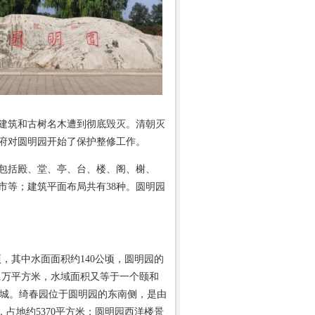
的建筑和古树名木遭到彻底毁灭。清朝灭
府对圆明园开始了保护整修工作。
包括殿、堂、亭、台、楼、阁、榭、
市等；建筑平面布局共有38种。圆明园
，其中水面面积约140公顷，圆明园的
1万平方米，水域面积又等于一个颐和
禁城。绮春园位于圆明园的东南侧，是由
占地约5370平方米；圆明园西洋楼景