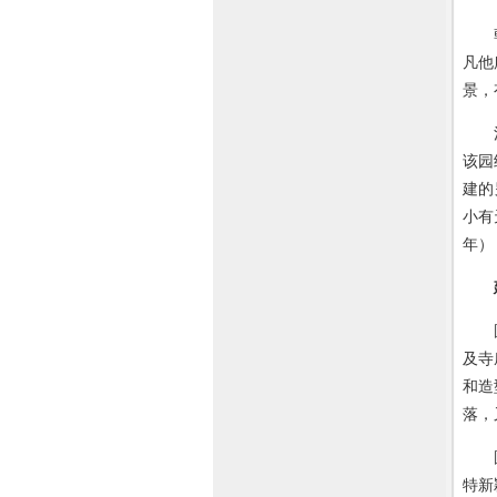
乾隆
凡他
景，
清乾
该园
建的
小有
年）
圆明
及寺
和造
落，
圆明
特新