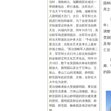
当时，僧格林沁、瑞麟残部在城北一
园林
带稍事抵抗，即行逃散。法军先行，
库之
于当天下午经海淀，傍晚，侵略军闯
入圆明园大宫门。次日，军官和士兵
康熙
就进行抢劫和破坏。为了迫使清政府
年）
尽快接受议和条件，英法联军洗劫两
天后，向城内开进。同年10月7日，英
调整
法联军闯进圆明园后，法军司令孟托
焚烧
邦当天即函告法外务大臣：“予命法国
及海
委员注意，先取在艺术及考古上最有
价值之物品。”英法侵略军入园的第二
亡后
天，军官和士兵们冲上前去抢劫园中
的金银财宝和文化艺术珍品。同年10
圆明
月18日，数千名英国骑兵奉命到圆明
廊、
园放火。圆明园以及位于万寿山、玉
的园
泉山、香山三山的清漪园、静明园、
静宜园等处的宫殿、文物，全部在大
火中化为灰烬。
英法侵略者纵火焚烧圆明园。事后据
清室官员查奏，万寿山清漪园、香山
静宜园和玉泉山静明园的部分建筑遭
到焚毁。圆明园及附近的清漪园、静
明园、静宜园、畅春园及海淀镇均被
烧。