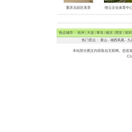
重庆北碚区美景
缙云文化体育中
热点城市：
杭州
|
大连
|
青岛
|
南京
|
西安
|
深圳
热门景点：
黄山
-
湘西凤凰
-
九
本站部分图文内容取自互联网。您若
Co