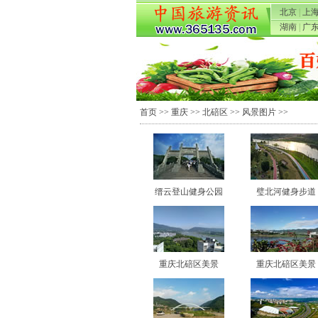
北京
|
上
湖南
|
广
首页
>>
重庆
>>
北碚区
>>
风景图片
>>
缙云登山健身公园
璧北河健身步道
重庆北碚区美景
重庆北碚区美景