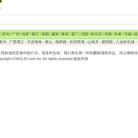
心
|
苏州
|
广州
|
拉萨
|
丽江
|
洛阳
|
威海
|
珠海
|
厦门
|
沈阳
|
哈尔滨
|
济南
|
长春
|
无锡
|
桂
寨沟
-
广西漓江
-
天涯海角
-
泰山
-
颐和园
-
杭州西湖
-
山海关
-
圆明园
-
八达岭长城
-
发现有侵犯您著作权行为，请及时告知，我们将在第一时间删除侵权作品、停止继续传
pyright ©365135.com Inc.All rights reserved 版权所有