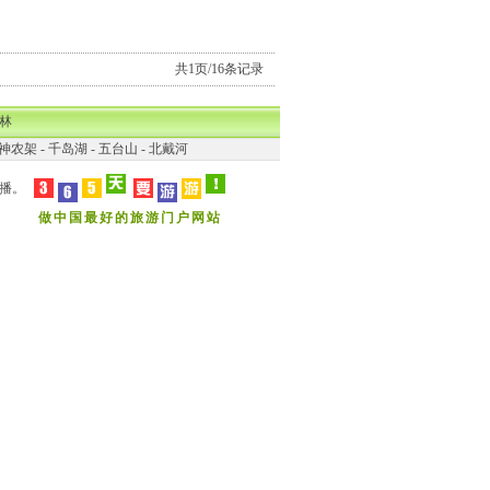
共1页/16条记录
林
神农架
-
千岛湖
-
五台山
-
北戴河
播。
做中国最好的旅游门户网站