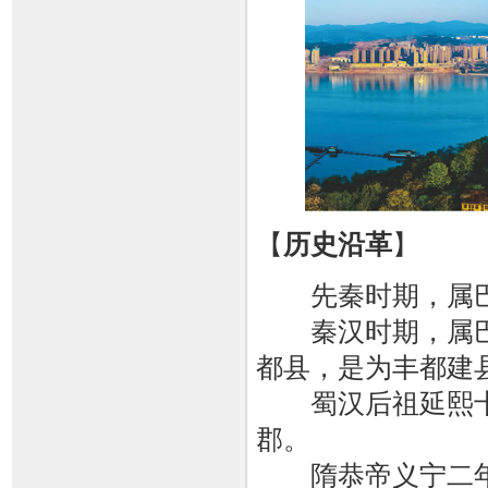
【
历史沿革
】
先秦时期，属
秦汉时期，属巴郡
都县，是为丰都建
蜀汉后祖延熙十七
郡。
隋恭帝义宁二年（