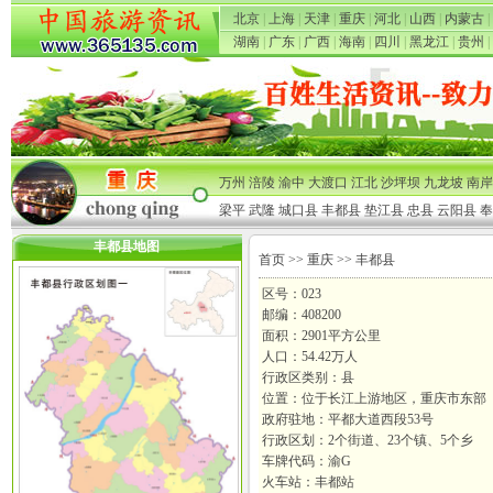
北京
|
上海
|
天津
|
重庆
|
河北
|
山西
|
内蒙古
|
湖南
|
广东
|
广西
|
海南
|
四川
|
黑龙江
|
贵州
|
万州
涪陵
渝中
大渡口
江北
沙坪坝
九龙坡
南岸
梁平
武隆
城口县
丰都县
垫江县
忠县
云阳县
奉
丰都县地图
首页
>>
重庆
>> 丰都县
区号：023
邮编：408200
面积：2901平方公里
人口：54.42万人
行政区类别：县
位置：位于长江上游地区，重庆市东部
政府驻地：平都大道西段53号
行政区划：2个街道、23个镇、5个乡
车牌代码：渝G
火车站：丰都站