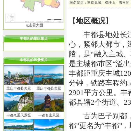
著名景点：丰都鬼城、双桂山、雪玉洞
【
地区概况
】
点击看大图
丰都县地处长江
丰都县的景区景点
心，紧邻大都市，
陵，是“融入主城、
丰都县的风景图片
是主城都市区“溢出
丰都距重庆主城12
分钟，铁路车程约5
重庆丰都县美景
重庆丰都县美景
2901平方公里。丰
都县辖2个街道、2
古为巴子别都，公元
丰都九重天景区
丰都名山景区
都”更名为“丰都”