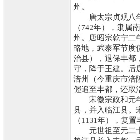
州。
唐太宗贞观八年（
（742年），隶属
州。唐昭宗乾宁二
略地，武泰军节度
治县），退保丰都
守，降于王建。后
涪州（今重庆市涪
偓追至丰都，还取
宋徽宗政和元年（
县，并入临江县。
（1131年），复
元世祖至元二十一