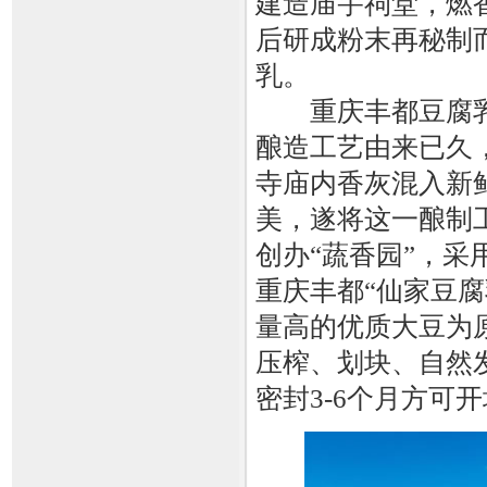
建造庙宇祠堂，燃
后研成粉末再秘制
乳。
重庆丰都豆腐乳
酿造工艺由来已久
寺庙内香灰混入新
美，遂将这一酿制
创办“蔬香园”，采
重庆丰都“仙家豆
量高的优质大豆为
压榨、划块、自然
密封3-6个月方可