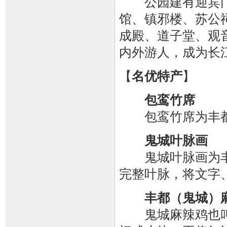
公园建有迎宾门
馆、镇邪楼、苏公
成殿、道子堂、观
内外游人，成为长
【
名优特产
】
包鸾竹席
包鸾竹席为丰都
鬼城叶脉画
鬼城叶脉画为丰
完整叶脉，将文字
丰都（鬼城）
鬼城麻辣鸡也叫