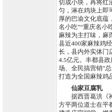
切成小块，再将红
匀，淋在鸡块上即
厚的巴渝文化底蕴，
名小吃”“重庆名小
麻辣为主打味，麻
县近400家麻辣
长，县内外实体门店
4.5亿元。丰都县
场、全民搞营销”
打造为全国麻辣鸡
仙家豆腐乳
据西晋葛洪《神
方平两位道士在平