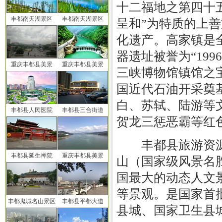
十二福地之第四十五
丰都南天湖景区
丰都南天湖景区
呈和”为特质的上善
化遗产。高家镇是
器遗址被誉为“19
重庆丰都县美景
重庆丰都县美景
三峡博物馆镇馆之
国近代石油开采奠
白、苏轼、陆游等
丰都县人民医院
丰都县三合街道
贺龙三惩恶霸等红
丰都县旅游资源
丰都县延生禅院
重庆丰都县美景
山（国家级风景名
国最大的动态人文
等景观。是国家首
丰都鬼城名山景区
丰都县平都大道
县城、国家卫生县