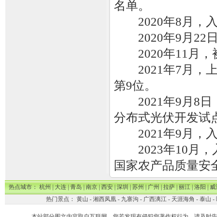
名单。
2020年8月，入
2020年9月22日
2020年11月
2021年7月，上
第9位。
2021年9月8
分布式光伏开发试
2021年9月，入
2023年10月
国家农产品质量安
热点城市：
杭州
|
大连
|
青岛
|
南京
|
西安
|
深圳
|
苏州
|
广州
|
拉萨
|
丽江
|
洛阳
|
威
热门景点：
黄山
-
湘西凤凰
-
九寨沟
-
广西漓江
-
天涯海角
-
泰山
-
本站部分图文内容取自互联网。您若发现有侵犯您著作权行为，请及时