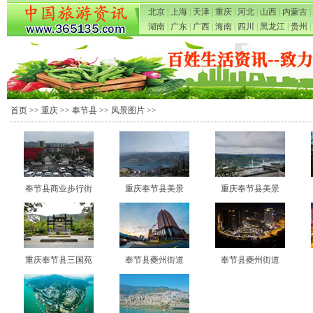
北京
|
上海
|
天津
|
重庆
|
河北
|
山西
|
内蒙古
|
湖南
|
广东
|
广西
|
海南
|
四川
|
黑龙江
|
贵州
|
首页
>>
重庆
>>
奉节县
>>
风景图片
>>
奉节县商业步行街
重庆奉节县美景
重庆奉节县美景
重庆奉节县三国苑
奉节县夔州街道
奉节县夔州街道