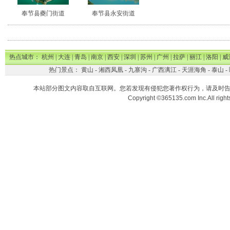
奉节县夔门街道
奉节县永安街道
热点城市：
杭州
|
大连
|
青岛
|
南京
|
西安
|
深圳
|
苏州
|
广州
|
拉萨
|
丽江
|
洛阳
|
威
热门景点：
黄山
-
湘西凤凰
-
九寨沟
-
广西漓江
-
天涯海角
-
泰山
-
本站部分图文内容取自互联网。您若发现有侵犯您著作权行为，请及时
Copyright ©365135.com Inc.All ri