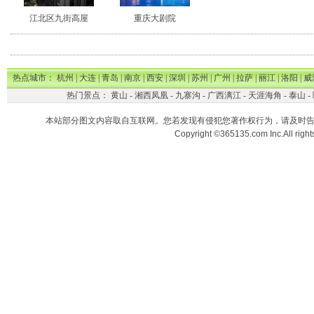
江北区九街高屋
重庆大剧院
热点城市：
杭州
|
大连
|
青岛
|
南京
|
西安
|
深圳
|
苏州
|
广州
|
拉萨
|
丽江
|
洛阳
|
威
热门景点：
黄山
-
湘西凤凰
-
九寨沟
-
广西漓江
-
天涯海角
-
泰山
-
本站部分图文内容取自互联网。您若发现有侵犯您著作权行为，请及时
Copyright ©365135.com Inc.All ri