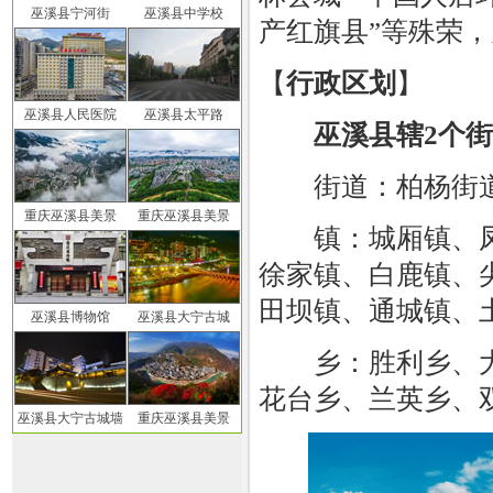
巫溪县宁河街
巫溪县中学校
产红旗县”等殊荣，
【
行政区划
】
巫溪县人民医院
巫溪县太平路
巫溪县辖2个街
街道：柏杨街道
重庆巫溪县美景
重庆巫溪县美景
镇：城厢镇、凤
徐家镇、白鹿镇、
田坝镇、通城镇、
巫溪县博物馆
巫溪县大宁古城
乡：胜利乡、大
花台乡、兰英乡、
巫溪县大宁古城墙
重庆巫溪县美景