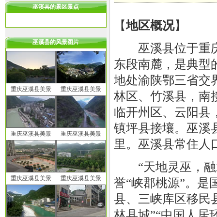
巫溪县的景区景点
【
地区概况
】
巫溪县的风景图片
巫溪县位于重庆
东段南麓，是典型
地处渝陕鄂三省交
重庆巫溪县美景
重庆巫溪县美景
林区、竹溪县，南
临开州区、云阳县
镇坪县接壤。巫溪县
重庆巫溪县美景
重庆巫溪县美景
里。巫溪县常住人口3
“天地灵巫，融水
重庆巫溪县美景
重庆巫溪县美景
誉“峡郡桃源”。
县、三峡库区移民县
林县城”“中国人居