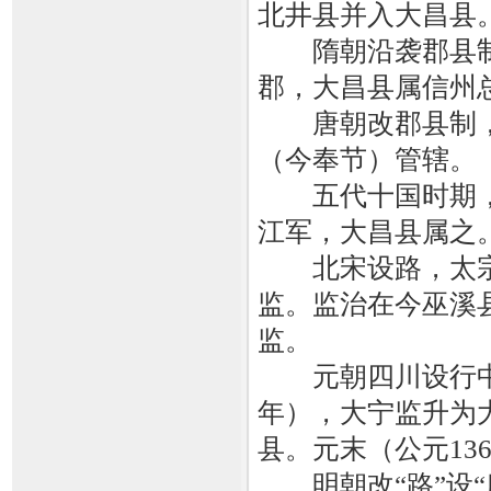
北井县并入大昌县
隋朝沿袭郡县制。
郡，大昌县属信州
唐朝改郡县制，
（今奉节）管辖。
五代十国时期，
江军，大昌县属之
北宋设路，太宗端
监。监治在今巫溪
监。
元朝四川设行中书
年），大宁监升为
县。元末（公元13
明朝改“路”设“府