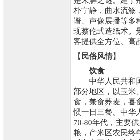
是未解之谜。建于荆
朴宁静，曲水流觞
谱、声像展播等多
现蔡伦式造纸术。
客提供全方位、高
【
民俗风情
】
饮食
中华人民共和国
部分地区，以玉米
食，兼食荞麦，喜
惯一日三餐。中华
70-80年代，主
粮，产米区农民终