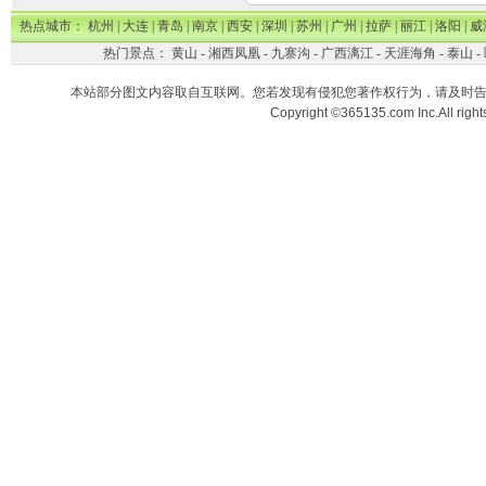
热点城市：
杭州
|
大连
|
青岛
|
南京
|
西安
|
深圳
|
苏州
|
广州
|
拉萨
|
丽江
|
洛阳
|
威
热门景点：
黄山
-
湘西凤凰
-
九寨沟
-
广西漓江
-
天涯海角
-
泰山
-
本站部分图文内容取自互联网。您若发现有侵犯您著作权行为，请及时
Copyright ©365135.com Inc.All ri