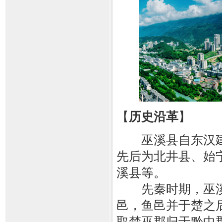
【
历史沿革
】
巫溪县自东汉建
先后为北井县、始
溪县等。
先秦时期，巫溪
邑，鱼邑并于楚之
取楚巫郡归于黔中