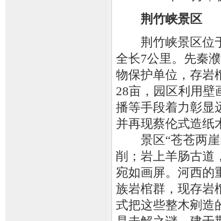
荆竹峡景区
荆竹峡景区位于
全长7公里。先秦
物保护单位，存岩棺
28亩，园区利用
播等手段着力彰显
并再现蔡伦式造纸
景区“苍苍两崖间
削；岩上羊肠古道
宛如画屏。河西的
族岩棺群，现存岩
式把这些整木剜造