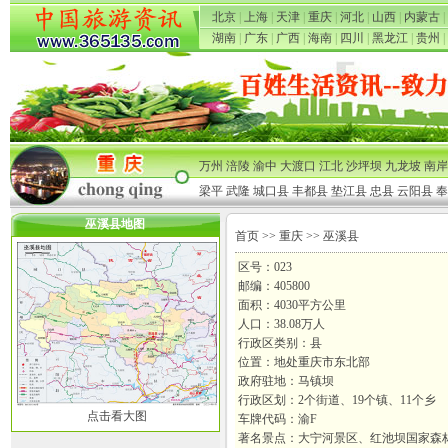
北京
|
上海
|
天津
|
重庆
|
河北
|
山西
|
内蒙古
|
湖南
|
广东
|
广西
|
海南
|
四川
|
黑龙江
|
贵州
|
万州
涪陵
渝中
大渡口
江北
沙坪坝
九龙坡
南岸
梁平
武隆
城口县
丰都县
垫江县
忠县
云阳县
奉
巫溪县地图
首页
>>
重庆
>> 巫溪县
区号：023
邮编：405800
面积：4030平方公里
人口：38.08万人
行政区类别：县
位置：地处重庆市东北部
政府驻地：马镇坝
行政区划：2个街道、19个镇、11个乡
点击看大图
车牌代码：渝F
著名景点：大宁河景区、红池坝国家森