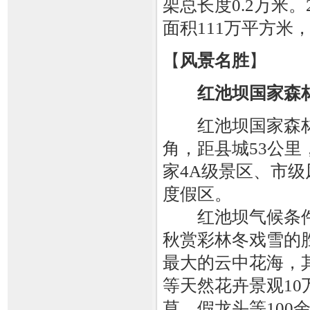
架总长度0.2万米。
面积111万平方米
【
风景名胜
】
红池坝国家森
红池坝国家森林
角，距县城53公
家4A级景区、市
度假区。
红池坝气候条件
秋赏彩林冬戏雪的
最大的云中花海，
等天然花卉景观10
草、假龙头等10