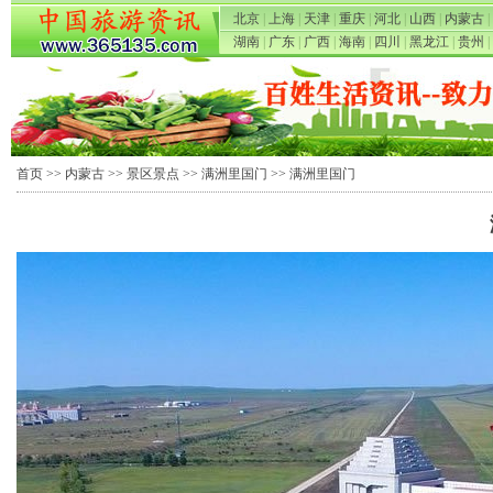
北京
|
上海
|
天津
|
重庆
|
河北
|
山西
|
内蒙古
|
湖南
|
广东
|
广西
|
海南
|
四川
|
黑龙江
|
贵州
|
首页
>>
内蒙古
>>
景区景点
>>
满洲里国门
>> 满洲里国门