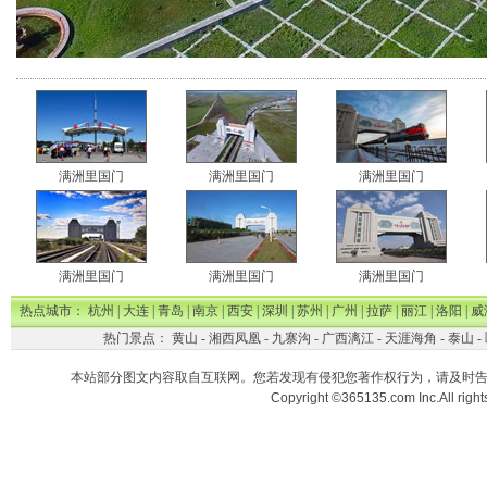
满洲里国门
满洲里国门
满洲里国门
满洲里国门
满洲里国门
满洲里国门
热点城市：
杭州
|
大连
|
青岛
|
南京
|
西安
|
深圳
|
苏州
|
广州
|
拉萨
|
丽江
|
洛阳
|
威
热门景点：
黄山
-
湘西凤凰
-
九寨沟
-
广西漓江
-
天涯海角
-
泰山
-
本站部分图文内容取自互联网。您若发现有侵犯您著作权行为，请及时
Copyright ©365135.com Inc.All ri