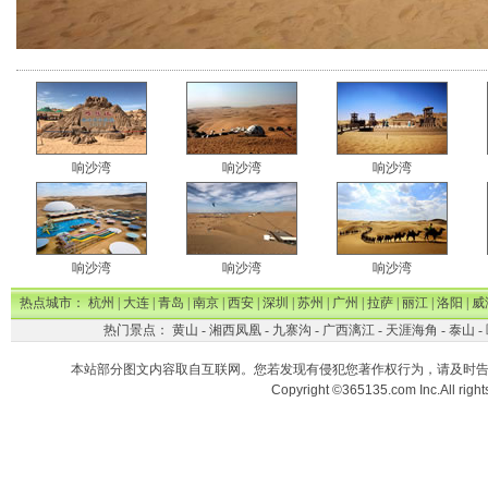
响沙湾
响沙湾
响沙湾
响沙湾
响沙湾
响沙湾
热点城市：
杭州
|
大连
|
青岛
|
南京
|
西安
|
深圳
|
苏州
|
广州
|
拉萨
|
丽江
|
洛阳
|
威
热门景点：
黄山
-
湘西凤凰
-
九寨沟
-
广西漓江
-
天涯海角
-
泰山
-
本站部分图文内容取自互联网。您若发现有侵犯您著作权行为，请及时
Copyright ©365135.com Inc.All ri