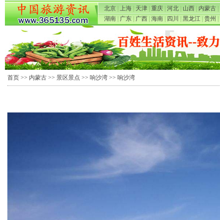
北京
|
上海
|
天津
|
重庆
|
河北
|
山西
|
内蒙古
|
湖南
|
广东
|
广西
|
海南
|
四川
|
黑龙江
|
贵州
|
首页
>>
内蒙古
>>
景区景点
>>
响沙湾
>> 响沙湾