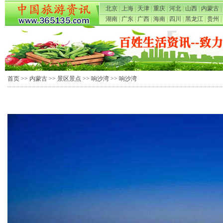
北京
|
上海
|
天津
|
重庆
|
河北
|
山西
|
内蒙古
|
湖南
|
广东
|
广西
|
海南
|
四川
|
黑龙江
|
贵州
|
首页
>>
内蒙古
>>
景区景点
>>
响沙湾
>> 响沙湾