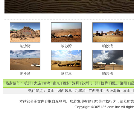
响沙湾
响沙湾
响沙湾
响沙湾
响沙湾
响沙湾
热点城市：
杭州
|
大连
|
青岛
|
南京
|
西安
|
深圳
|
苏州
|
广州
|
拉萨
|
丽江
|
洛阳
|
威
热门景点：
黄山
-
湘西凤凰
-
九寨沟
-
广西漓江
-
天涯海角
-
泰山
-
本站部分图文内容取自互联网。您若发现有侵犯您著作权行为，请及时
Copyright ©365135.com Inc.All ri