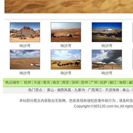
响沙湾
响沙湾
响沙湾
响沙湾
响沙湾
响沙湾
热点城市：
杭州
|
大连
|
青岛
|
南京
|
西安
|
深圳
|
苏州
|
广州
|
拉萨
|
丽江
|
洛阳
|
威
热门景点：
黄山
-
湘西凤凰
-
九寨沟
-
广西漓江
-
天涯海角
-
泰山
-
本站部分图文内容取自互联网。您若发现有侵犯您著作权行为，请及时
Copyright ©365135.com Inc.All ri