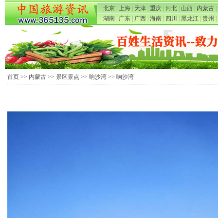
北京
|
上海
|
天津
|
重庆
|
河北
|
山西
|
内蒙古
|
湖南
|
广东
|
广西
|
海南
|
四川
|
黑龙江
|
贵州
|
首页
>>
内蒙古
>>
景区景点
>>
响沙湾
>> 响沙湾