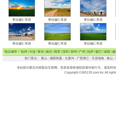
希拉穆仁草原
希拉穆仁草原
希拉穆仁草原
希拉穆仁草原
希拉穆仁草原
希拉穆仁草原
热点城市：
杭州
|
大连
|
青岛
|
南京
|
西安
|
深圳
|
苏州
|
广州
|
拉萨
|
丽江
|
洛阳
|
威
热门景点：
黄山
-
湘西凤凰
-
九寨沟
-
广西漓江
-
天涯海角
-
泰山
-
本站部分图文内容取自互联网。您若发现有侵犯您著作权行为，请及时
Copyright ©365135.com Inc.All ri