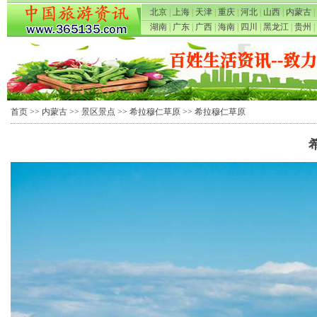
北京
|
上海
|
天津
|
重庆
|
河北
|
山西
|
内蒙古
|
湖南
|
广东
|
广西
|
海南
|
四川
|
黑龙江
|
贵州
|
首页
>>
内蒙古
>>
景区景点
>>
希拉穆仁草原
>> 希拉穆仁草原