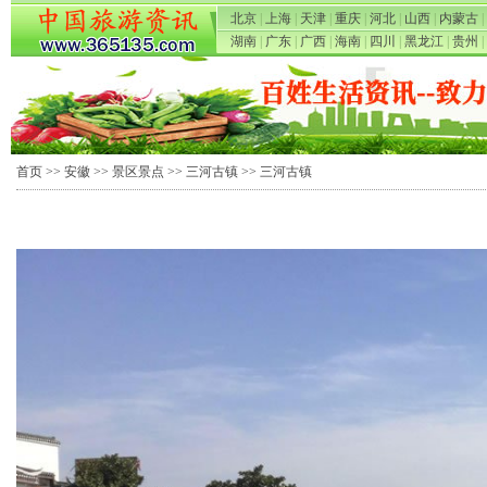
北京
|
上海
|
天津
|
重庆
|
河北
|
山西
|
内蒙古
|
湖南
|
广东
|
广西
|
海南
|
四川
|
黑龙江
|
贵州
|
首页
>>
安徽
>>
景区景点
>>
三河古镇
>> 三河古镇