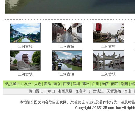
三河古镇
三河古镇
三河古镇
三河古镇
三河古镇
三河古镇
热点城市：
杭州
|
大连
|
青岛
|
南京
|
西安
|
深圳
|
苏州
|
广州
|
拉萨
|
丽江
|
洛阳
|
威
热门景点：
黄山
-
湘西凤凰
-
九寨沟
-
广西漓江
-
天涯海角
-
泰山
-
本站部分图文内容取自互联网。您若发现有侵犯您著作权行为，请及时
Copyright ©365135.com Inc.All ri