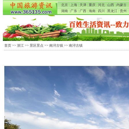
北京
|
上海
|
天津
|
重庆
|
河北
|
山西
|
内蒙古
|
湖南
|
广东
|
广西
|
海南
|
四川
|
黑龙江
|
贵州
|
首页
>>
浙江
>>
景区景点
>>
南浔古镇
>> 南浔古镇