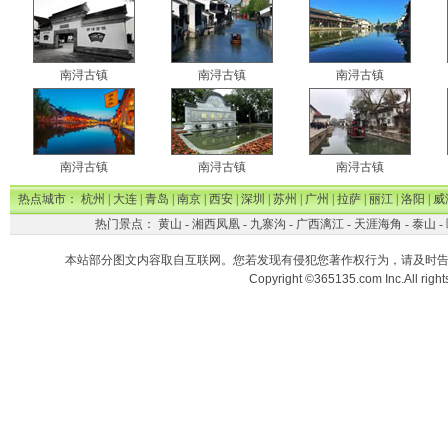
南浔古镇
南浔古镇
南浔古镇
南浔古镇
南浔古镇
南浔古镇
热点城市：
杭州
|
大连
|
青岛
|
南京
|
西安
|
深圳
|
苏州
|
广州
|
拉萨
|
丽江
|
洛阳
|
威
热门景点：
黄山
-
湘西凤凰
-
九寨沟
-
广西漓江
-
天涯海角
-
泰山
-
本站部分图文内容取自互联网。您若发现有侵犯您著作权行为，请及时
Copyright ©365135.com Inc.All ri