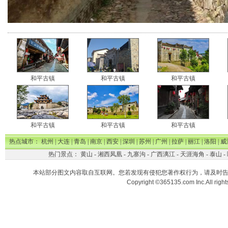
和平古镇
和平古镇
和平古镇
和平古镇
和平古镇
和平古镇
热点城市：
杭州
|
大连
|
青岛
|
南京
|
西安
|
深圳
|
苏州
|
广州
|
拉萨
|
丽江
|
洛阳
|
威
热门景点：
黄山
-
湘西凤凰
-
九寨沟
-
广西漓江
-
天涯海角
-
泰山
-
本站部分图文内容取自互联网。您若发现有侵犯您著作权行为，请及时
Copyright ©365135.com Inc.All ri