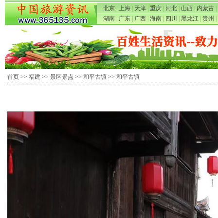
北京
|
上海
|
天津
|
重庆
|
河北
|
山西
|
内蒙古
|
湖南
|
广东
|
广西
|
海南
|
四川
|
黑龙江
|
贵州
|
首页
>>
福建
>>
景区景点
>>
和平古镇
>> 和平古镇