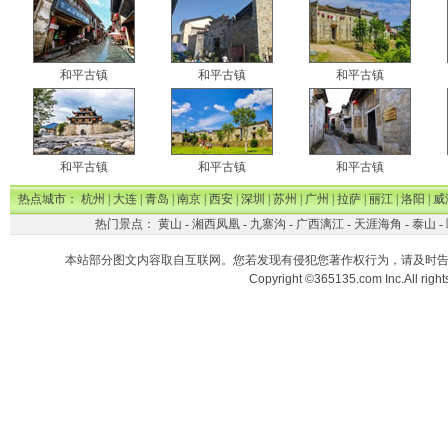
和平古镇
和平古镇
和平古镇
和平古镇
和平古镇
和平古镇
热点城市：
杭州
|
大连
|
青岛
|
南京
|
西安
|
深圳
|
苏州
|
广州
|
拉萨
|
丽江
|
洛阳
|
威
热门景点：
黄山
-
湘西凤凰
-
九寨沟
-
广西漓江
-
天涯海角
-
泰山
-
本站部分图文内容取自互联网。您若发现有侵犯您著作权行为，请及时
Copyright ©365135.com Inc.All ri