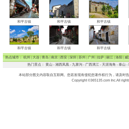
和平古镇
和平古镇
和平古镇
和平古镇
和平古镇
和平古镇
热点城市：
杭州
|
大连
|
青岛
|
南京
|
西安
|
深圳
|
苏州
|
广州
|
拉萨
|
丽江
|
洛阳
|
威
热门景点：
黄山
-
湘西凤凰
-
九寨沟
-
广西漓江
-
天涯海角
-
泰山
-
本站部分图文内容取自互联网。您若发现有侵犯您著作权行为，请及时
Copyright ©365135.com Inc.All ri