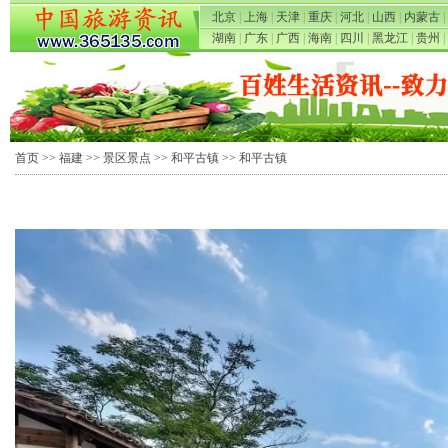
北京
|
上海
|
天津
|
重庆
|
河北
|
山西
|
内蒙古
|
湖南
|
广东
|
广西
|
海南
|
四川
|
黑龙江
|
贵州
|
首页
>>
福建
>>
景区景点
>>
和平古镇
>> 和平古镇