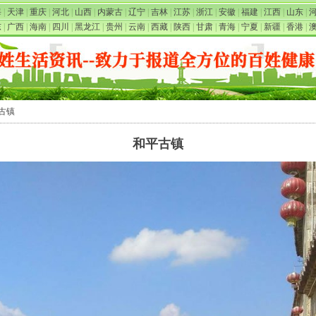
海
|
天津
|
重庆
|
河北
|
山西
|
内蒙古
|
辽宁
|
吉林
|
江苏
|
浙江
|
安徽
|
福建
|
江西
|
山东
|
东
|
广西
|
海南
|
四川
|
黑龙江
|
贵州
|
云南
|
西藏
|
陕西
|
甘肃
|
青海
|
宁夏
|
新疆
|
香港
|
平古镇
和平古镇