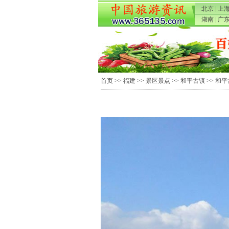
北京
|
上
湖南
|
广
首页
>>
福建
>>
景区景点
>>
和平古镇
>> 和