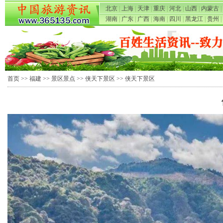
北京
|
上海
|
天津
|
重庆
|
河北
|
山西
|
内蒙古
|
湖南
|
广东
|
广西
|
海南
|
四川
|
黑龙江
|
贵州
|
首页
>>
福建
>>
景区景点
>>
侠天下景区
>> 侠天下景区