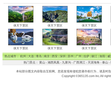
侠天下景区
侠天下景区
侠天下景区
侠天下景区
侠天下景区
侠天下景区
热点城市：
杭州
|
大连
|
青岛
|
南京
|
西安
|
深圳
|
苏州
|
广州
|
拉萨
|
丽江
|
洛阳
|
威
热门景点：
黄山
-
湘西凤凰
-
九寨沟
-
广西漓江
-
天涯海角
-
泰山
-
本站部分图文内容取自互联网。您若发现有侵犯您著作权行为，请及时
Copyright ©365135.com Inc.All ri