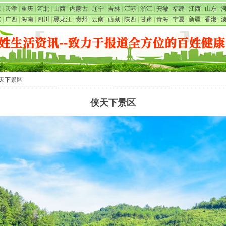
海
|
天津
|
重庆
|
河北
|
山西
|
内蒙古
|
辽宁
|
吉林
|
江苏
|
浙江
|
安徽
|
福建
|
江西
|
山东
|
东
|
广西
|
海南
|
四川
|
黑龙江
|
贵州
|
云南
|
西藏
|
陕西
|
甘肃
|
青海
|
宁夏
|
新疆
|
香港
|
侠天下景区
侠天下景区