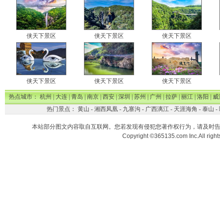
侠天下景区
侠天下景区
侠天下景区
侠天下景区
侠天下景区
侠天下景区
热点城市：
杭州
|
大连
|
青岛
|
南京
|
西安
|
深圳
|
苏州
|
广州
|
拉萨
|
丽江
|
洛阳
|
威
热门景点：
黄山
-
湘西凤凰
-
九寨沟
-
广西漓江
-
天涯海角
-
泰山
-
本站部分图文内容取自互联网。您若发现有侵犯您著作权行为，请及时
Copyright ©365135.com Inc.All ri