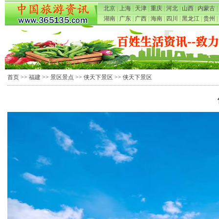
北京
|
上海
|
天津
|
重庆
|
河北
|
山西
|
内蒙古
|
湖南
|
广东
|
广西
|
海南
|
四川
|
黑龙江
|
贵州
|
首页
>>
福建
>>
景区景点
>>
侠天下景区
>> 侠天下景区