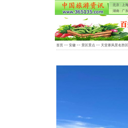
北京
|
上
湖南
|
广
首页
>>
安徽
>>
景区景点
>>
天堂寨风景名胜