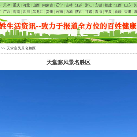
海
|
天津
|
重庆
|
河北
|
山西
|
内蒙古
|
辽宁
|
吉林
|
江苏
|
浙江
|
安徽
|
福建
|
江西
|
山东
|
东
|
广西
|
海南
|
四川
|
黑龙江
|
贵州
|
云南
|
西藏
|
陕西
|
甘肃
|
青海
|
宁夏
|
新疆
|
香港
|
区
>> 天堂寨风景名胜区
天堂寨风景名胜区