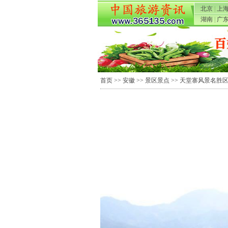
北京
|
上
湖南
|
广
首页
>>
安徽
>>
景区景点
>>
天堂寨风景名胜