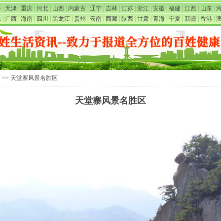
海
|
天津
|
重庆
|
河北
|
山西
|
内蒙古
|
辽宁
|
吉林
|
江苏
|
浙江
|
安徽
|
福建
|
江西
|
山东
|
东
|
广西
|
海南
|
四川
|
黑龙江
|
贵州
|
云南
|
西藏
|
陕西
|
甘肃
|
青海
|
宁夏
|
新疆
|
香港
|
区
>> 天堂寨风景名胜区
天堂寨风景名胜区