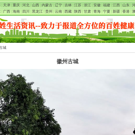
海
|
天津
|
重庆
|
河北
|
山西
|
内蒙古
|
辽宁
|
吉林
|
江苏
|
浙江
|
安徽
|
福建
|
江西
|
山东
|
东
|
广西
|
海南
|
四川
|
黑龙江
|
贵州
|
云南
|
西藏
|
陕西
|
甘肃
|
青海
|
宁夏
|
新疆
|
香港
|
州古城
徽州古城