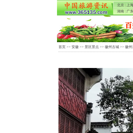
北京
|
上
湖南
|
广
首页
>>
安徽
>>
景区景点
>>
徽州古城
>> 徽