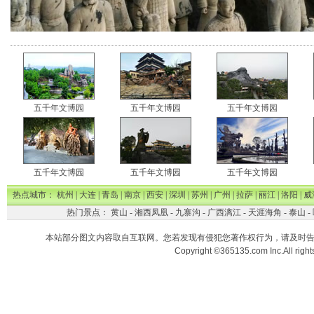
五千年文博园
五千年文博园
五千年文博园
五千年文博园
五千年文博园
五千年文博园
热点城市：
杭州
|
大连
|
青岛
|
南京
|
西安
|
深圳
|
苏州
|
广州
|
拉萨
|
丽江
|
洛阳
|
威
热门景点：
黄山
-
湘西凤凰
-
九寨沟
-
广西漓江
-
天涯海角
-
泰山
-
本站部分图文内容取自互联网。您若发现有侵犯您著作权行为，请及时
Copyright ©365135.com Inc.All ri