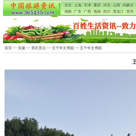
北京
|
上海
|
天津
|
重庆
|
河北
|
山西
|
内蒙古
|
湖南
|
广东
|
广西
|
海南
|
四川
|
黑龙江
|
贵州
|
首页
>>
安徽
>>
景区景点
>>
五千年文博园
>> 五千年文博园