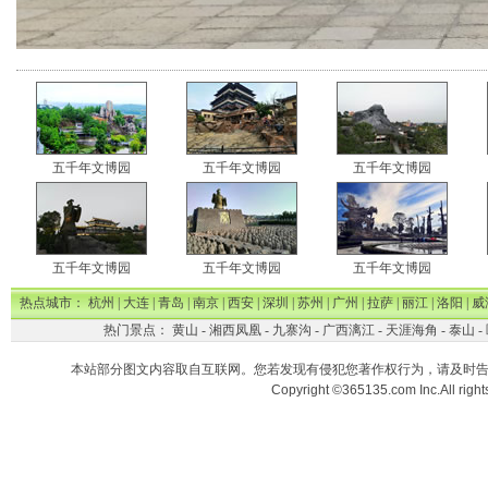
五千年文博园
五千年文博园
五千年文博园
五千年文博园
五千年文博园
五千年文博园
热点城市：
杭州
|
大连
|
青岛
|
南京
|
西安
|
深圳
|
苏州
|
广州
|
拉萨
|
丽江
|
洛阳
|
威
热门景点：
黄山
-
湘西凤凰
-
九寨沟
-
广西漓江
-
天涯海角
-
泰山
-
本站部分图文内容取自互联网。您若发现有侵犯您著作权行为，请及时
Copyright ©365135.com Inc.All ri