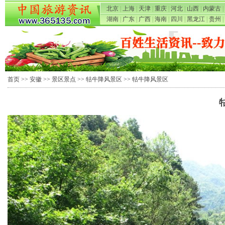
北京
|
上海
|
天津
|
重庆
|
河北
|
山西
|
内蒙古
|
湖南
|
广东
|
广西
|
海南
|
四川
|
黑龙江
|
贵州
|
首页
>>
安徽
>>
景区景点
>>
牯牛降风景区
>> 牯牛降风景区