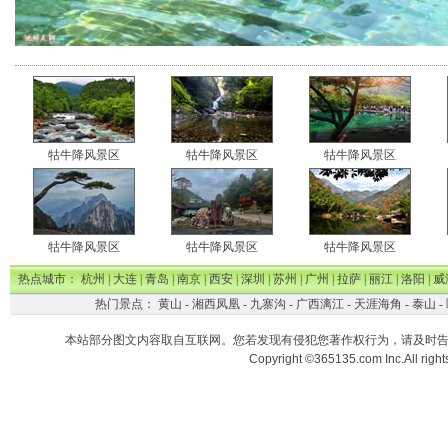
牯牛降风景区
牯牛降风景区
牯牛降风景区
牯牛降风景区
牯牛降风景区
牯牛降风景区
热点城市：
杭州
|
大连
|
青岛
|
南京
|
西安
|
深圳
|
苏州
|
广州
|
拉萨
|
丽江
|
洛阳
|
威
热门景点：
黄山
-
湘西凤凰
-
九寨沟
-
广西漓江
-
天涯海角
-
泰山
-
本站部分图文内容取自互联网。您若发现有侵犯您著作权行为，请及时
Copyright ©365135.com Inc.All ri