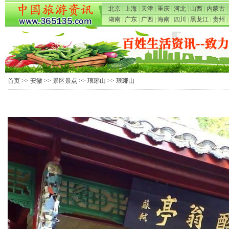
北京
|
上海
|
天津
|
重庆
|
河北
|
山西
|
内蒙古
|
湖南
|
广东
|
广西
|
海南
|
四川
|
黑龙江
|
贵州
|
首页
>>
安徽
>>
景区景点
>>
琅琊山
>> 琅琊山