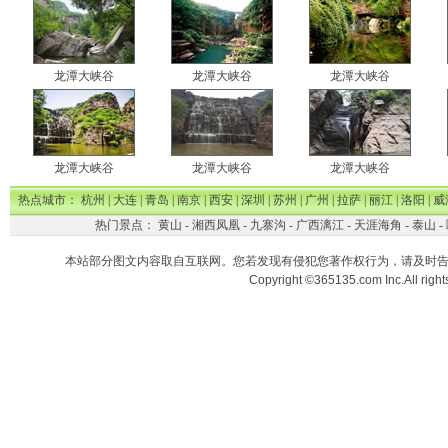
龙潭大峡谷
龙潭大峡谷
龙潭大峡谷
龙潭大峡谷
龙潭大峡谷
龙潭大峡谷
热点城市：
杭州
|
大连
|
青岛
|
南京
|
西安
|
深圳
|
苏州
|
广州
|
拉萨
|
丽江
|
洛阳
|
威
热门景点：
黄山
-
湘西凤凰
-
九寨沟
-
广西漓江
-
天涯海角
-
泰山
-
本站部分图文内容取自互联网。您若发现有侵犯您著作权行为，请及时
Copyright ©365135.com Inc.All ri