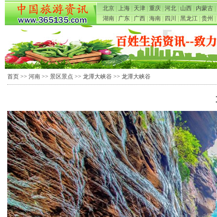
北京
|
上海
|
天津
|
重庆
|
河北
|
山西
|
内蒙古
|
湖南
|
广东
|
广西
|
海南
|
四川
|
黑龙江
|
贵州
|
首页
>>
河南
>>
景区景点
>>
龙潭大峡谷
>> 龙潭大峡谷