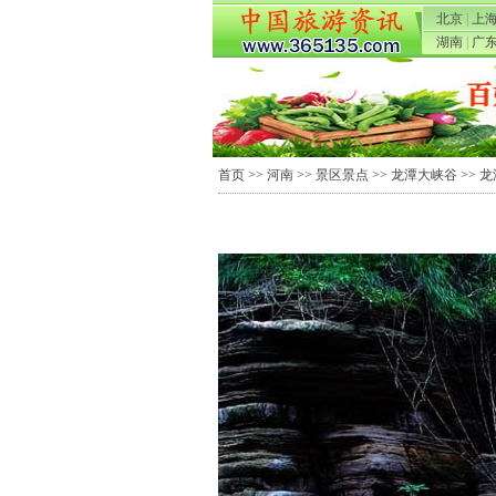
北京
|
上
湖南
|
广
首页
>>
河南
>>
景区景点
>>
龙潭大峡谷
>> 