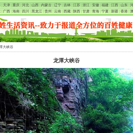
海
|
天津
|
重庆
|
河北
|
山西
|
内蒙古
|
辽宁
|
吉林
|
江苏
|
浙江
|
安徽
|
福建
|
江西
|
山东
|
东
|
广西
|
海南
|
四川
|
黑龙江
|
贵州
|
云南
|
西藏
|
陕西
|
甘肃
|
青海
|
宁夏
|
新疆
|
香港
|
龙潭大峡谷
龙潭大峡谷