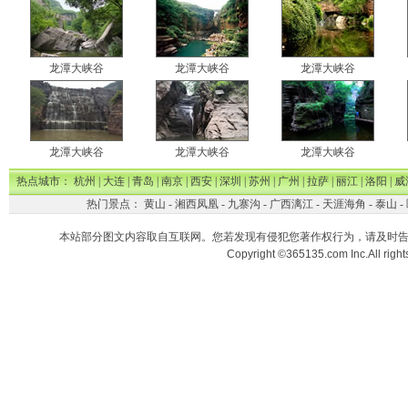
龙潭大峡谷
龙潭大峡谷
龙潭大峡谷
龙潭大峡谷
龙潭大峡谷
龙潭大峡谷
热点城市：
杭州
|
大连
|
青岛
|
南京
|
西安
|
深圳
|
苏州
|
广州
|
拉萨
|
丽江
|
洛阳
|
威
热门景点：
黄山
-
湘西凤凰
-
九寨沟
-
广西漓江
-
天涯海角
-
泰山
-
本站部分图文内容取自互联网。您若发现有侵犯您著作权行为，请及时
Copyright ©365135.com Inc.All ri