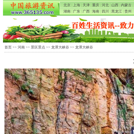
北京
|
上海
|
天津
|
重庆
|
河北
|
山西
|
内蒙古
|
湖南
|
广东
|
广西
|
海南
|
四川
|
黑龙江
|
贵州
|
首页
>>
河南
>>
景区景点
>>
龙潭大峡谷
>> 龙潭大峡谷