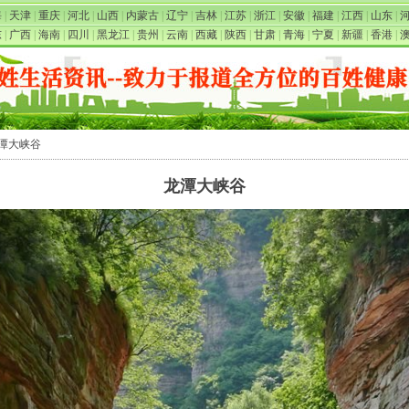
海
|
天津
|
重庆
|
河北
|
山西
|
内蒙古
|
辽宁
|
吉林
|
江苏
|
浙江
|
安徽
|
福建
|
江西
|
山东
|
东
|
广西
|
海南
|
四川
|
黑龙江
|
贵州
|
云南
|
西藏
|
陕西
|
甘肃
|
青海
|
宁夏
|
新疆
|
香港
|
龙潭大峡谷
龙潭大峡谷