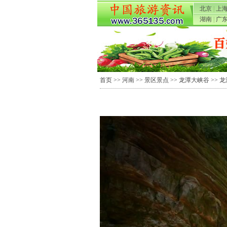
北京
|
上
湖南
|
广
首页
>>
河南
>>
景区景点
>>
龙潭大峡谷
>> 