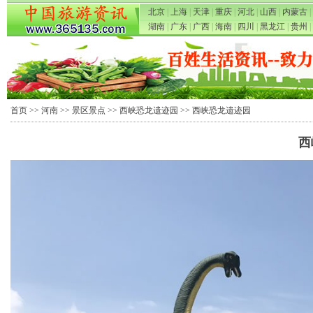
北京
|
上海
|
天津
|
重庆
|
河北
|
山西
|
内蒙古
|
湖南
|
广东
|
广西
|
海南
|
四川
|
黑龙江
|
贵州
|
首页
>>
河南
>>
景区景点
>>
西峡恐龙遗迹园
>> 西峡恐龙遗迹园
西