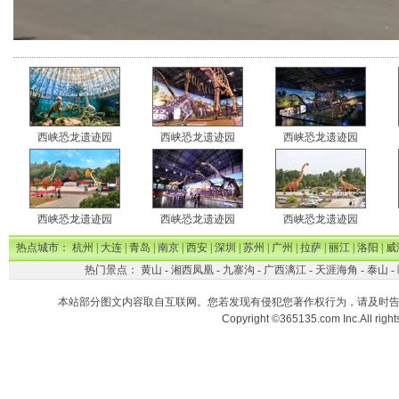
西峡恐龙遗迹园
西峡恐龙遗迹园
西峡恐龙遗迹园
西峡恐龙遗迹园
西峡恐龙遗迹园
西峡恐龙遗迹园
热点城市：
杭州
|
大连
|
青岛
|
南京
|
西安
|
深圳
|
苏州
|
广州
|
拉萨
|
丽江
|
洛阳
|
威
热门景点：
黄山
-
湘西凤凰
-
九寨沟
-
广西漓江
-
天涯海角
-
泰山
-
本站部分图文内容取自互联网。您若发现有侵犯您著作权行为，请及时
Copyright ©365135.com Inc.All ri