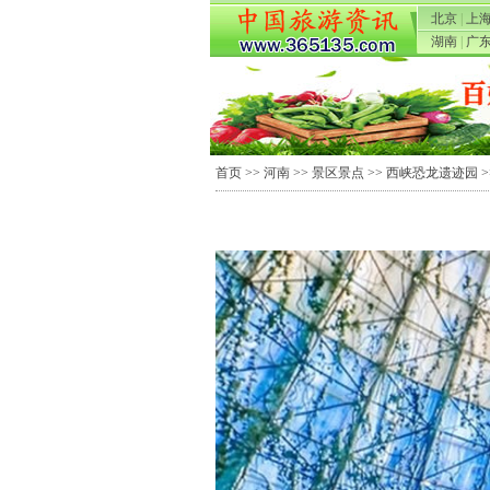
北京
|
上
湖南
|
广
首页
>>
河南
>>
景区景点
>>
西峡恐龙遗迹园
>