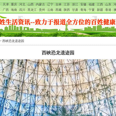
海
|
天津
|
重庆
|
河北
|
山西
|
内蒙古
|
辽宁
|
吉林
|
江苏
|
浙江
|
安徽
|
福建
|
江西
|
山东
|
东
|
广西
|
海南
|
四川
|
黑龙江
|
贵州
|
云南
|
西藏
|
陕西
|
甘肃
|
青海
|
宁夏
|
新疆
|
香港
|
> 西峡恐龙遗迹园
西峡恐龙遗迹园