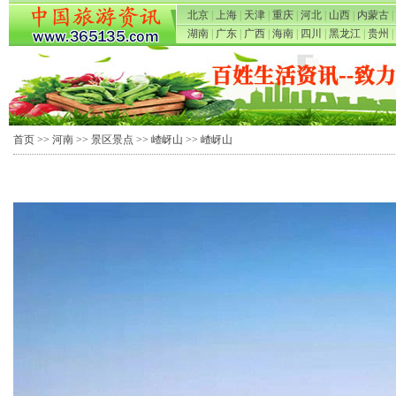
北京
|
上海
|
天津
|
重庆
|
河北
|
山西
|
内蒙古
|
湖南
|
广东
|
广西
|
海南
|
四川
|
黑龙江
|
贵州
|
首页
>>
河南
>>
景区景点
>>
嵖岈山
>> 嵖岈山