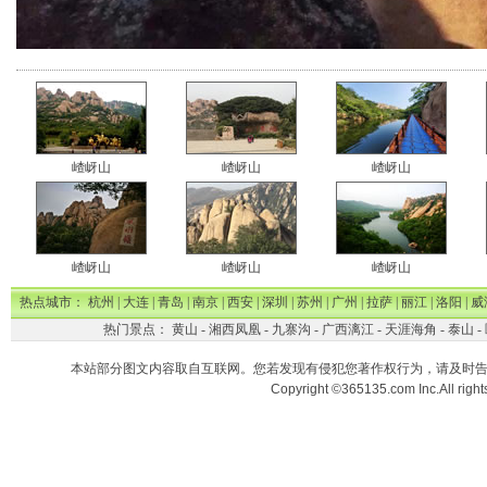
嵖岈山
嵖岈山
嵖岈山
嵖岈山
嵖岈山
嵖岈山
热点城市：
杭州
|
大连
|
青岛
|
南京
|
西安
|
深圳
|
苏州
|
广州
|
拉萨
|
丽江
|
洛阳
|
威
热门景点：
黄山
-
湘西凤凰
-
九寨沟
-
广西漓江
-
天涯海角
-
泰山
-
本站部分图文内容取自互联网。您若发现有侵犯您著作权行为，请及时
Copyright ©365135.com Inc.All ri