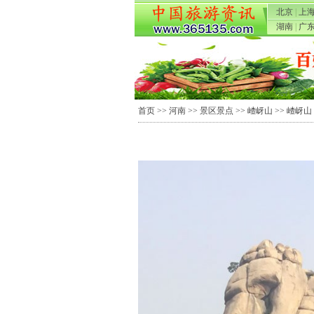
北京
|
上
湖南
|
广
首页
>>
河南
>>
景区景点
>>
嵖岈山
>> 嵖岈山