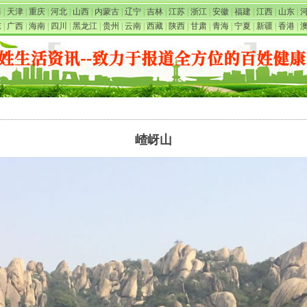
海
|
天津
|
重庆
|
河北
|
山西
|
内蒙古
|
辽宁
|
吉林
|
江苏
|
浙江
|
安徽
|
福建
|
江西
|
山东
|
东
|
广西
|
海南
|
四川
|
黑龙江
|
贵州
|
云南
|
西藏
|
陕西
|
甘肃
|
青海
|
宁夏
|
新疆
|
香港
|
嵖岈山