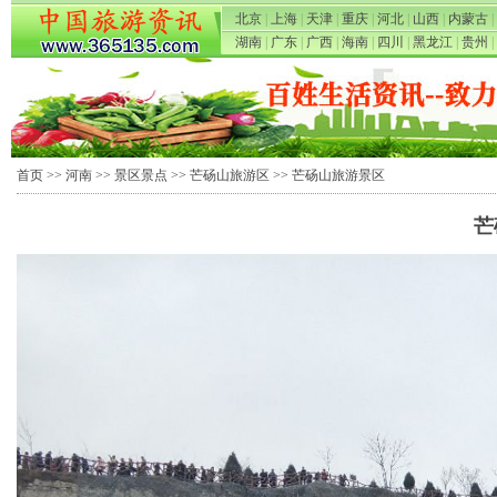
北京
|
上海
|
天津
|
重庆
|
河北
|
山西
|
内蒙古
|
湖南
|
广东
|
广西
|
海南
|
四川
|
黑龙江
|
贵州
|
首页
>>
河南
>>
景区景点
>>
芒砀山旅游区
>> 芒砀山旅游景区
芒