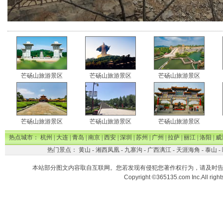
芒砀山旅游景区
芒砀山旅游景区
芒砀山旅游景区
芒砀山旅游景区
芒砀山旅游景区
芒砀山旅游景区
热点城市：
杭州
|
大连
|
青岛
|
南京
|
西安
|
深圳
|
苏州
|
广州
|
拉萨
|
丽江
|
洛阳
|
威
热门景点：
黄山
-
湘西凤凰
-
九寨沟
-
广西漓江
-
天涯海角
-
泰山
-
本站部分图文内容取自互联网。您若发现有侵犯您著作权行为，请及时
Copyright ©365135.com Inc.All ri