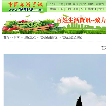
北京
|
上海
|
天津
|
重庆
|
河北
|
山西
|
内蒙古
|
湖南
|
广东
|
广西
|
海南
|
四川
|
黑龙江
|
贵州
|
首页
>>
河南
>>
景区景点
>>
芒砀山旅游区
>> 芒砀山旅游景区
芒