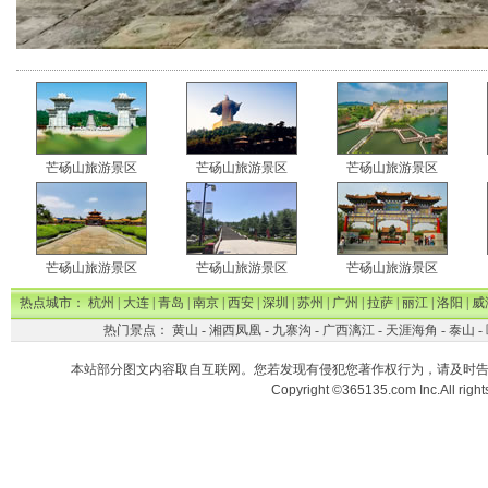
芒砀山旅游景区
芒砀山旅游景区
芒砀山旅游景区
芒砀山旅游景区
芒砀山旅游景区
芒砀山旅游景区
热点城市：
杭州
|
大连
|
青岛
|
南京
|
西安
|
深圳
|
苏州
|
广州
|
拉萨
|
丽江
|
洛阳
|
威
热门景点：
黄山
-
湘西凤凰
-
九寨沟
-
广西漓江
-
天涯海角
-
泰山
-
本站部分图文内容取自互联网。您若发现有侵犯您著作权行为，请及时
Copyright ©365135.com Inc.All ri