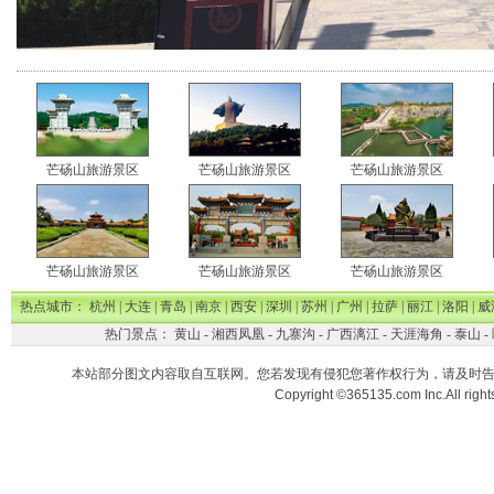
芒砀山旅游景区
芒砀山旅游景区
芒砀山旅游景区
芒砀山旅游景区
芒砀山旅游景区
芒砀山旅游景区
热点城市：
杭州
|
大连
|
青岛
|
南京
|
西安
|
深圳
|
苏州
|
广州
|
拉萨
|
丽江
|
洛阳
|
威
热门景点：
黄山
-
湘西凤凰
-
九寨沟
-
广西漓江
-
天涯海角
-
泰山
-
本站部分图文内容取自互联网。您若发现有侵犯您著作权行为，请及时
Copyright ©365135.com Inc.All ri