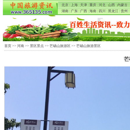
北京
|
上海
|
天津
|
重庆
|
河北
|
山西
|
内蒙古
|
湖南
|
广东
|
广西
|
海南
|
四川
|
黑龙江
|
贵州
|
首页
>>
河南
>>
景区景点
>>
芒砀山旅游区
>> 芒砀山旅游景区
芒