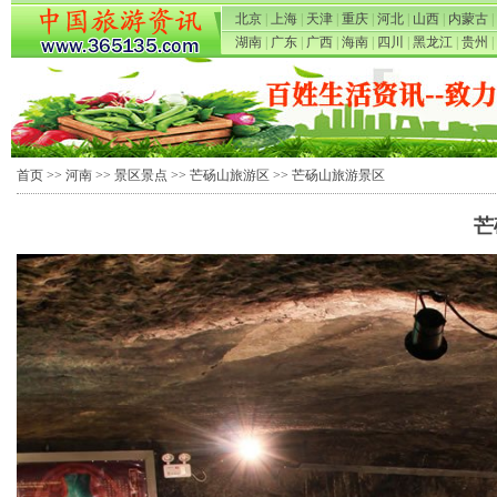
北京
|
上海
|
天津
|
重庆
|
河北
|
山西
|
内蒙古
|
湖南
|
广东
|
广西
|
海南
|
四川
|
黑龙江
|
贵州
|
首页
>>
河南
>>
景区景点
>>
芒砀山旅游区
>> 芒砀山旅游景区
芒