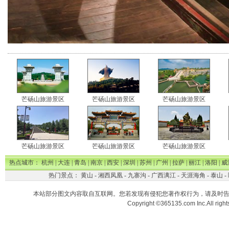
芒砀山旅游景区
芒砀山旅游景区
芒砀山旅游景区
芒砀山旅游景区
芒砀山旅游景区
芒砀山旅游景区
热点城市：
杭州
|
大连
|
青岛
|
南京
|
西安
|
深圳
|
苏州
|
广州
|
拉萨
|
丽江
|
洛阳
|
威
热门景点：
黄山
-
湘西凤凰
-
九寨沟
-
广西漓江
-
天涯海角
-
泰山
-
本站部分图文内容取自互联网。您若发现有侵犯您著作权行为，请及时
Copyright ©365135.com Inc.All ri