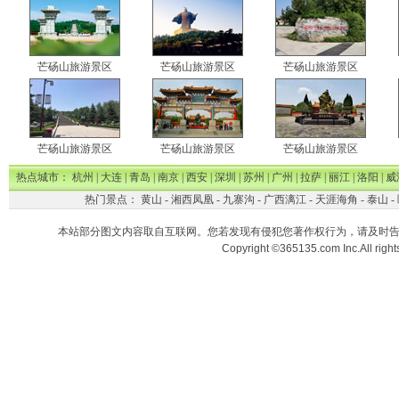
芒砀山旅游景区
芒砀山旅游景区
芒砀山旅游景区
芒砀山旅游景区
芒砀山旅游景区
芒砀山旅游景区
热点城市：
杭州
|
大连
|
青岛
|
南京
|
西安
|
深圳
|
苏州
|
广州
|
拉萨
|
丽江
|
洛阳
|
威
热门景点：
黄山
-
湘西凤凰
-
九寨沟
-
广西漓江
-
天涯海角
-
泰山
-
本站部分图文内容取自互联网。您若发现有侵犯您著作权行为，请及时
Copyright ©365135.com Inc.All ri