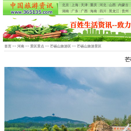
北京
|
上海
|
天津
|
重庆
|
河北
|
山西
|
内蒙古
|
湖南
|
广东
|
广西
|
海南
|
四川
|
黑龙江
|
贵州
|
首页
>>
河南
>>
景区景点
>>
芒砀山旅游区
>> 芒砀山旅游景区
芒