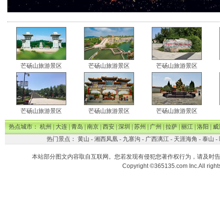
芒砀山旅游景区
芒砀山旅游景区
芒砀山旅游景区
芒砀山旅游景区
芒砀山旅游景区
芒砀山旅游景区
热点城市：
杭州
|
大连
|
青岛
|
南京
|
西安
|
深圳
|
苏州
|
广州
|
拉萨
|
丽江
|
洛阳
|
威
热门景点：
黄山
-
湘西凤凰
-
九寨沟
-
广西漓江
-
天涯海角
-
泰山
-
本站部分图文内容取自互联网。您若发现有侵犯您著作权行为，请及时
Copyright ©365135.com Inc.All ri