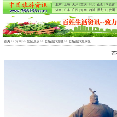
北京
|
上海
|
天津
|
重庆
|
河北
|
山西
|
内蒙古
|
湖南
|
广东
|
广西
|
海南
|
四川
|
黑龙江
|
贵州
|
首页
>>
河南
>>
景区景点
>>
芒砀山旅游区
>> 芒砀山旅游景区
芒