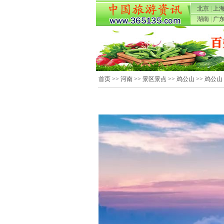
北京
|
上
湖南
|
广
首页
>>
河南
>>
景区景点
>>
鸡公山
>> 鸡公山