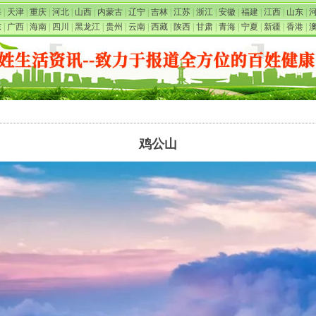
海
|
天津
|
重庆
|
河北
|
山西
|
内蒙古
|
辽宁
|
吉林
|
江苏
|
浙江
|
安徽
|
福建
|
江西
|
山东
|
东
|
广西
|
海南
|
四川
|
黑龙江
|
贵州
|
云南
|
西藏
|
陕西
|
甘肃
|
青海
|
宁夏
|
新疆
|
香港
|
鸡公山