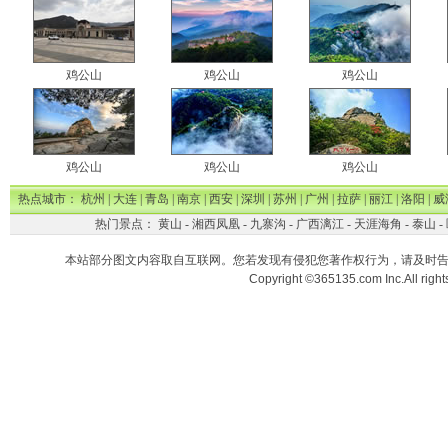
鸡公山
鸡公山
鸡公山
鸡公山
鸡公山
鸡公山
热点城市：
杭州
|
大连
|
青岛
|
南京
|
西安
|
深圳
|
苏州
|
广州
|
拉萨
|
丽江
|
洛阳
|
威
热门景点：
黄山
-
湘西凤凰
-
九寨沟
-
广西漓江
-
天涯海角
-
泰山
-
本站部分图文内容取自互联网。您若发现有侵犯您著作权行为，请及时
Copyright ©365135.com Inc.All ri