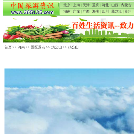
北京
|
上海
|
天津
|
重庆
|
河北
|
山西
|
内蒙古
|
湖南
|
广东
|
广西
|
海南
|
四川
|
黑龙江
|
贵州
|
首页
>>
河南
>>
景区景点
>>
鸡公山
>> 鸡公山