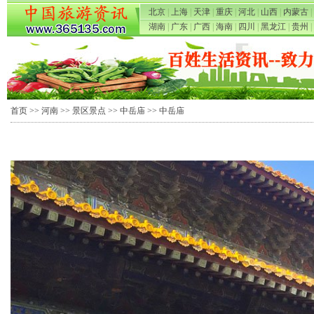
北京
|
上海
|
天津
|
重庆
|
河北
|
山西
|
内蒙古
|
湖南
|
广东
|
广西
|
海南
|
四川
|
黑龙江
|
贵州
|
首页
>>
河南
>>
景区景点
>>
中岳庙
>> 中岳庙