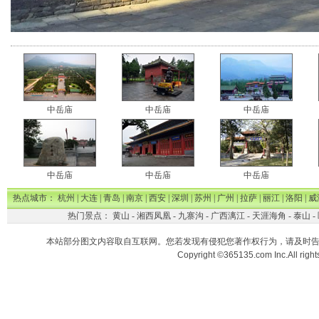
中岳庙
中岳庙
中岳庙
中岳庙
中岳庙
中岳庙
热点城市：
杭州
|
大连
|
青岛
|
南京
|
西安
|
深圳
|
苏州
|
广州
|
拉萨
|
丽江
|
洛阳
|
威
热门景点：
黄山
-
湘西凤凰
-
九寨沟
-
广西漓江
-
天涯海角
-
泰山
-
本站部分图文内容取自互联网。您若发现有侵犯您著作权行为，请及时
Copyright ©365135.com Inc.All ri