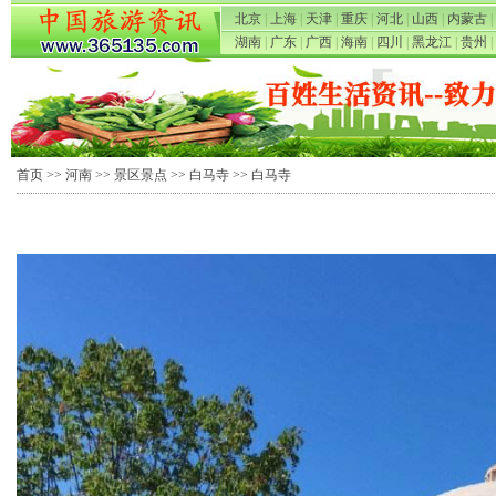
北京
|
上海
|
天津
|
重庆
|
河北
|
山西
|
内蒙古
|
湖南
|
广东
|
广西
|
海南
|
四川
|
黑龙江
|
贵州
|
首页
>>
河南
>>
景区景点
>>
白马寺
>> 白马寺