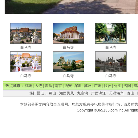
白马寺
白马寺
白马寺
白马寺
白马寺
白马寺
热点城市：
杭州
|
大连
|
青岛
|
南京
|
西安
|
深圳
|
苏州
|
广州
|
拉萨
|
丽江
|
洛阳
|
威
热门景点：
黄山
-
湘西凤凰
-
九寨沟
-
广西漓江
-
天涯海角
-
泰山
-
本站部分图文内容取自互联网。您若发现有侵犯您著作权行为，请及时
Copyright ©365135.com Inc.All ri