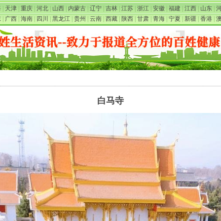
海
|
天津
|
重庆
|
河北
|
山西
|
内蒙古
|
辽宁
|
吉林
|
江苏
|
浙江
|
安徽
|
福建
|
江西
|
山东
|
东
|
广西
|
海南
|
四川
|
黑龙江
|
贵州
|
云南
|
西藏
|
陕西
|
甘肃
|
青海
|
宁夏
|
新疆
|
香港
|
白马寺