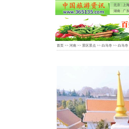
北京
|
上
湖南
|
广
首页
>>
河南
>>
景区景点
>>
白马寺
>> 白马寺